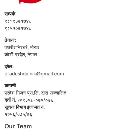
सम्पर्क
९८१९३७१७४८
९८५२०७१७४८
ठेगाना:
पथरीशनिश्‍चरे, मोरङ
कोशी प्रदेश, नेपाल
इमेल:
pradeshdainik@gmail.com
कम्पनी
प्रदेश भिजन प्रा.लि. द्वारा सञ्‍चालित
दर्ता नं.
२०९३५८-०७५/०७६
सूचना विभाग इजाजत नं.
१२५६/०७५/७६
Our Team