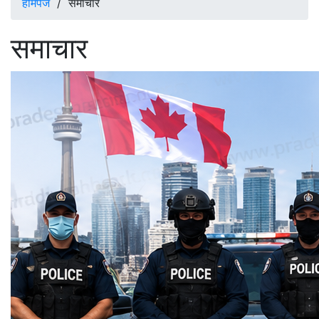
होमपेज
/
समाचार
समाचार