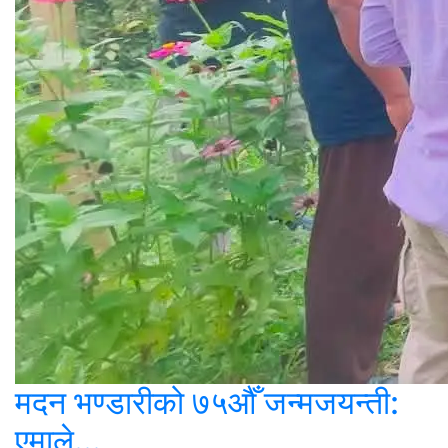
मदन भण्डारीको ७५औँ जन्मजयन्ती:
एमाले...