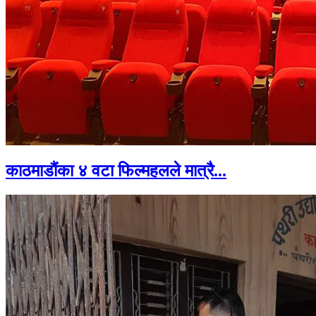
काठमाडौंका ४ वटा फिल्महलले मात्रै...