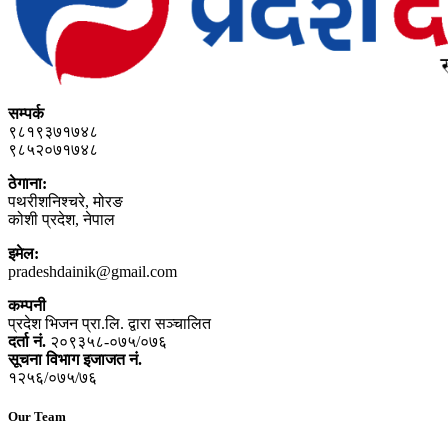
सम्पर्क
९८१९३७१७४८
९८५२०७१७४८
ठेगाना:
पथरीशनिश्‍चरे, मोरङ
कोशी प्रदेश, नेपाल
इमेल:
pradeshdainik@gmail.com
कम्पनी
प्रदेश भिजन प्रा.लि. द्वारा सञ्‍चालित
दर्ता नं.
२०९३५८-०७५/०७६
सूचना विभाग इजाजत नं.
१२५६/०७५/७६
Our Team