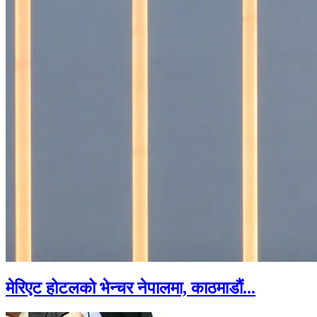
मेरिएट होटलको भेन्चर नेपालमा, काठमाडौं...