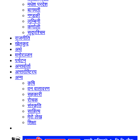
मधेश प्रदेश
बागमती
गण्डकी
लुम्बिनी
कर्णाली
सुदूपश्‍चिम
राजनीति
खेलकुद
अर्थ
मनोरञ्‍जन
पर्यटन
अन्तर्वार्ता
अन्तर्राष्‍ट्रिय
अन्य
कृषि
वन वातावरण
सहकारी
रोचक
संस्कृति
साहित्य
मेरो लेख
शिक्षा