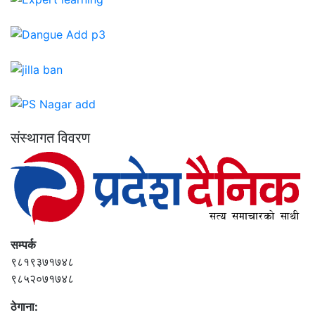
संस्थागत विवरण
सम्पर्क
९८१९३७१७४८
९८५२०७१७४८
ठेगाना: