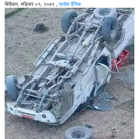
बिहिबार, मङि्सर ०१, २०७९
,
प्रदेश दैनिक