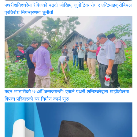
पथरीशनिश्‍चरेमा रेबिजको बढ्दो जोखिम, जुनोटिक रोग र एन्टिमाइक्रोबियल
प्रतिरोध नियन्त्रणमा चुनौती
मदन भण्डारीको ७५औँ जन्मजयन्ती: एमाले पथरी शनिश्चरेद्वारा माझीटोलमा
विपन्न परिवारको घर निर्माण कार्य सुरु