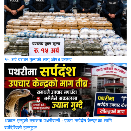
१५ अर्ब बराबर मुल्यको लागु औषध बरामद
अकाल मृत्युको त्रासमा पथरीवासी : एउटा ‘सर्पदंश केन्द्र’का लागि
वर्षौंदेखिको हारगुहार