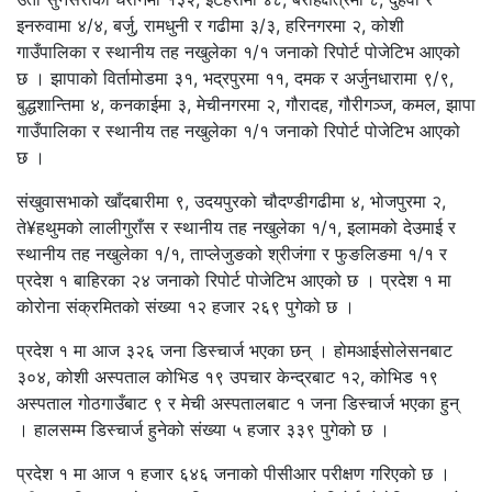
इनरुवामा ४/४, बर्जु, रामधुनी र गढीमा ३/३, हरिनगरमा २, कोशी
गाउँपालिका र स्थानीय तह नखुलेका १/१ जनाको रिपोर्ट पोजेटिभ आएको
छ । झापाको विर्तामोडमा ३१, भद्रपुरमा ११, दमक र अर्जुनधारामा ९/९,
बुद्धशान्तिमा ४, कनकाईमा ३, मेचीनगरमा २, गौरादह, गौरीगञ्ज, कमल, झापा
गाउँपालिका र स्थानीय तह नखुलेका १/१ जनाको रिपोर्ट पोजेटिभ आएको
छ ।
संखुवासभाको खाँदबारीमा ९, उदयपुरको चौदण्डीगढीमा ४, भोजपुरमा २,
ते¥हथुमको लालीगुराँस र स्थानीय तह नखुलेका १/१, इलामको देउमाई र
स्थानीय तह नखुलेका १/१, ताप्लेजुङको श्रीजंगा र फुङलिङमा १/१ र
प्रदेश १ बाहिरका २४ जनाको रिपोर्ट पोजेटिभ आएको छ । प्रदेश १ मा
कोरोना संक्रमितको संख्या १२ हजार २६९ पुगेको छ ।
प्रदेश १ मा आज ३२६ जना डिस्चार्ज भएका छन् । होमआईसोलेसनबाट
३०४, कोशी अस्पताल कोभिड १९ उपचार केन्द्रबाट १२, कोभिड १९
अस्पताल गोठगाउँबाट ९ र मेची अस्पतालबाट १ जना डिस्चार्ज भएका हुन्
। हालसम्म डिस्चार्ज हुनेको संख्या ५ हजार ३३९ पुगेको छ ।
प्रदेश १ मा आज १ हजार ६४६ जनाको पीसीआर परीक्षण गरिएको छ ।