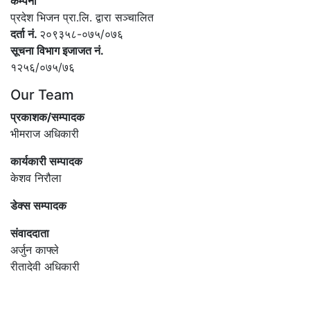
कम्पनी
प्रदेश भिजन प्रा.लि. द्वारा सञ्‍चालित
दर्ता नं.
२०९३५८-०७५/०७६
सूचना विभाग इजाजत नं.
१२५६/०७५/७६
Our Team
प्रकाशक/सम्पादक
भीमराज अधिकारी
कार्यकारी सम्पादक
केशव निरौला
डेक्स सम्पादक
संवाददाता
अर्जुन काफ्ले
रीतादेवी अधिकारी