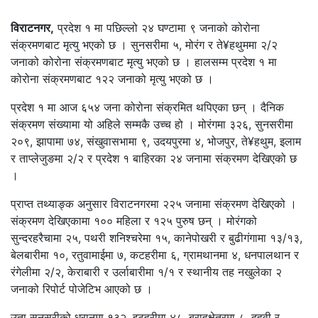
विराटनगर,
प्रदेश १ मा पछिल्लो २४ घण्टामा ९ जनाको कोरोना
संक्रमणबाट मृत्यु भएको छ । सुनसरीमा ५, मोरंग र ते¥हथुममा २/२
जनाको कोरोना संक्रमणबाट मृत्यु भएको छ । हालसम्म प्रदेश १ मा
कोरोना संक्रमणबाट १२२ जनाको मृत्यु भएको छ ।
प्रदेश १ मा आज ६५४ जना कोरोना संक्रमित थपिएका छन् । दैनिक
संक्रमण संख्यामा यो अहिले सम्मकै उच्च हो । मोरंगमा ३२६, सुनसरीमा
२०९, झापामा ७४, संखुवासभामा ९, उदयपुरमा ४, भोजपुर, ते¥हथुम, इलाम
र ताप्लेजुङमा २/२ र प्रदेश १ बाहिरका २४ जनामा संक्रमण देखिएको छ
।
प्राप्त तथ्याङ्क अनुसार विराटनगरमा २२५ जनामा संक्रमण देखिएको ।
संक्रमण देखिएकामा १०० महिला र १२५ पुरुष छन् । मोरंगको
सुन्दरहरैचामा २५, पथरी शनिश्चरेमा १५, कानेपोखरी र बुढीगंगामा १३/१३,
बेलबारीमा १०, रतुवामाईमा ७, कटहरीमा ६, ग्रामथानमा ४, धनपालथान र
रंगेलीमा २/२, केराबारी र उर्लाबारीमा १/१ र स्थानीय तह नखुलेका २
जनाको रिपोर्ट पोजेटिभ आएको छ ।
उता सुनसरीको धरानमा १३२, इटहरीमा ४८, बराहक्षेत्रमा ८, दुहवी र