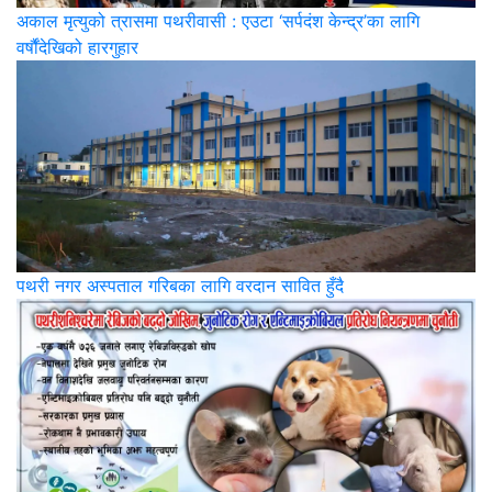
अकाल मृत्युको त्रासमा पथरीवासी : एउटा ‘सर्पदंश केन्द्र’का लागि
वर्षौंदेखिको हारगुहार
पथरी नगर अस्पताल गरिबका लागि वरदान सावित हुँदै