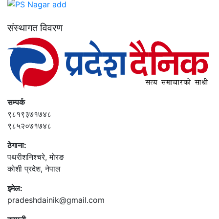
संस्थागत विवरण
सम्पर्क
९८१९३७१७४८
९८५२०७१७४८
ठेगाना:
पथरीशनिश्‍चरे, मोरङ
कोशी प्रदेश, नेपाल
इमेल:
pradeshdainik@gmail.com