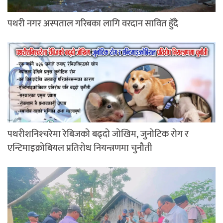
पथरी नगर अस्पताल गरिबका लागि वरदान सावित हुँदै
पथरीशनिश्‍चरेमा रेबिजको बढ्दो जोखिम, जुनोटिक रोग र
एन्टिमाइक्रोबियल प्रतिरोध नियन्त्रणमा चुनौती