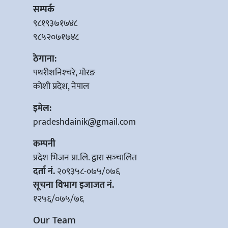
सम्पर्क
९८१९३७१७४८
९८५२०७१७४८
ठेगाना:
पथरीशनिश्‍चरे, मोरङ
कोशी प्रदेश, नेपाल
इमेल:
pradeshdainik@gmail.com
कम्पनी
प्रदेश भिजन प्रा.लि. द्वारा सञ्‍चालित
दर्ता नं.
२०९३५८-०७५/०७६
सूचना विभाग इजाजत नं.
१२५६/०७५/७६
Our Team