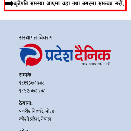
संस्थागत विवरण
सम्पर्क
९८१९३७१७४८
९८५२०७१७४८
ठेगाना:
पथरीशनिश्‍चरे, मोरङ
कोशी प्रदेश, नेपाल