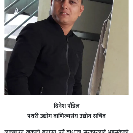
दिनेश पौडेल
पथरी उद्योग वाणिज्यसंघ उद्योग सचिव
लकडाउन खुकुलो बनाउनु पर्ने बाध्यता सरकारलाई भइसकेको