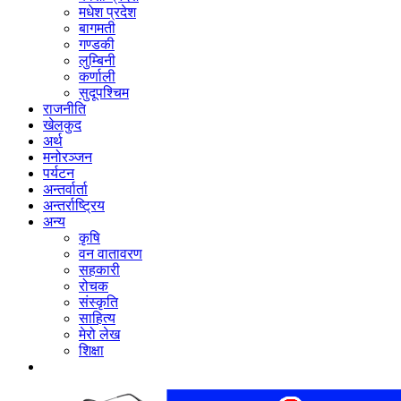
मधेश प्रदेश
बागमती
गण्डकी
लुम्बिनी
कर्णाली
सुदूपश्‍चिम
राजनीति
खेलकुद
अर्थ
मनोरञ्‍जन
पर्यटन
अन्तर्वार्ता
अन्तर्राष्‍ट्रिय
अन्य
कृषि
वन वातावरण
सहकारी
रोचक
संस्कृति
साहित्य
मेरो लेख
शिक्षा