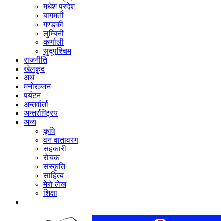
मधेश प्रदेश
बागमती
गण्डकी
लुम्बिनी
कर्णाली
सुदूपश्‍चिम
राजनीति
खेलकुद
अर्थ
मनोरञ्‍जन
पर्यटन
अन्तर्वार्ता
अन्तर्राष्‍ट्रिय
अन्य
कृषि
वन वातावरण
सहकारी
रोचक
संस्कृति
साहित्य
मेरो लेख
शिक्षा