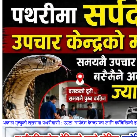
अकाल मृत्युको त्रासमा पथरीवासी : एउटा ‘सर्पदंश केन्द्र’का लागि वर्षौंदेखिको ह