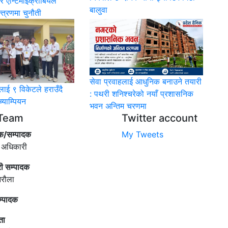
र एन्टिमाइक्रोबियल
बालुवा
्त्रणमा चुनौती
सेवा प्रवाहलाई आधुनिक बनाउने तयारी
लाई ९ विकेटले हराउँदै
: पथरी शनिश्चरेको नयाँ प्रशासनिक
्याम्पियन
भवन अन्तिम चरणमा
Team
Twitter account
क/सम्पादक
My Tweets
 अधिकारी
री सम्पादक
िरौला
म्पादक
ता