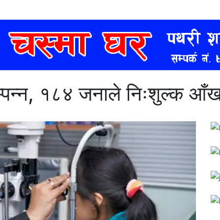
्पन्न, १८४ जनाले निःशुल्क आँख