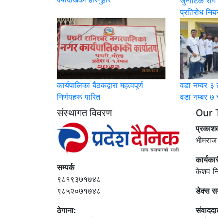
जुनोटिक रोग 
प्रतिरोध नियन
कार्यपालिका बैठकद्वारा महत्वपूर्ण
वडा नम्वर ३ 
निर्णयहरू पारित
वडा नम्बर ७ च
संस्थागत विवरण
Our 
प्रकाश
भीमराज
कार्यका
सम्पर्क
केशव न
९८१९३७१७४८
९८५२०७१७४८
डेक्स स
ठेगाना:
संवाददा