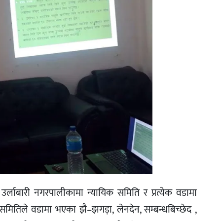
र्लाबारी नगरपालीकामा न्यायिक समिति र प्रत्येक वडामा
मितिले वडामा भएका झै–झगड़ा, लेनदेन, सम्बन्धबिच्छेद ,