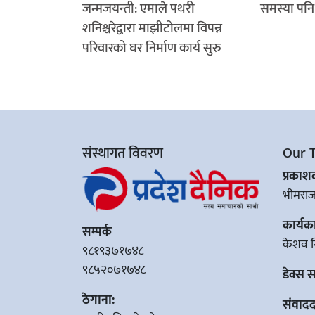
जन्मजयन्ती: एमाले पथरी
समस्या पनि 
शनिश्चरेद्वारा माझीटोलमा विपन्न
परिवारको घर निर्माण कार्य सुरु
संस्थागत विवरण
Our 
प्रका
भीमरा
कार्यक
सम्पर्क
केशव न
९८१९३७१७४८
९८५२०७१७४८
डेक्स 
ठेगाना:
संवादद