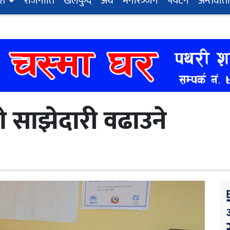
ेश
राजनीति
खेलकुद
अर्थ
मनोरञ्‍जन
पर्यटन
अन्तर्वार्ता
ो साझेदारी वढाउने