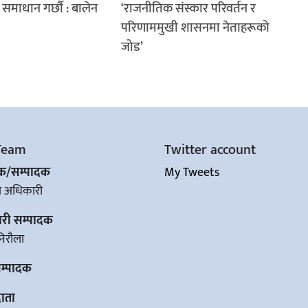
समाधान गर्छौं : बालेन
‘राजनीतिक संस्कार परिवर्तन र
परिणाममुखी शासनमा नेताहरूको
जोड’
Team
Twitter account
शक/सम्पादक
My Tweets
ज अधिकारी
ारी सम्पादक
िरौला
सम्पादक
ाता