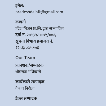
इमेल:
pradeshdainik@gmail.com
कम्पनी
प्रदेश भिजन प्रा.लि. द्वारा सञ्‍चालित
दर्ता नं.
२०९३५८-०७५/०७६
सूचना विभाग इजाजत नं.
१२५६/०७५/७६
Our Team
प्रकाशक/सम्पादक
भीमराज अधिकारी
कार्यकारी सम्पादक
केशव निरौला
डेक्स सम्पादक