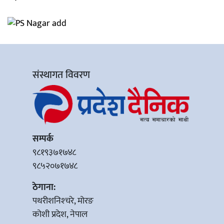
संस्थागत विवरण
सम्पर्क
९८१९३७१७४८
९८५२०७१७४८
ठेगाना:
पथरीशनिश्‍चरे, मोरङ
कोशी प्रदेश, नेपाल