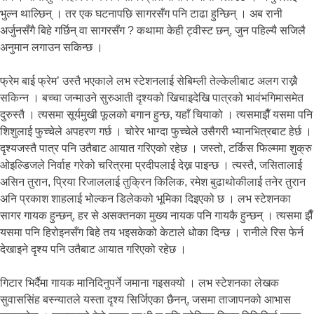
भुल्न थाल्छिन् । तर एक घटनापछि सागरसँग पनि टाढा हुन्छिन् । अब रानी
अर्जुनसँगै बिहे गर्छिन् वा सागरसँग ? कथामा केही ट्वीस्ट छन्, जुन पहिल्यै सजिलै
अनुमान लगाउन सकिन्छ ।
फ्रेम बाई फ्रेम’ उस्तै भएकाले लभ स्टेशनलाई सेबिम्ली तेल्केलीबाट अलग राख्नै
सकिन्न । बच्चा जन्माउने सुरुआती दृश्यको खिचाइदेखि पात्रको भावंभगिमासमेत
दुरुस्तै । त्यसमा सूर्यमुखी फूलको बगान हुन्छ, यहाँ चियाको । त्यसमाझैँ यसमा पनि
शिशुलाई फुच्चेले अपहरण गर्छ । चोरेर भाग्दा फुच्चेले उसैगरी भ्यानभित्रबाट हेर्छ ।
दृश्यजस्तै पात्र पनि उतैबाट आयात गरिएको रहेछ । जस्तो, टर्किस फिल्ममा शुक्रु
ओइल्डिजले निर्वाह गरेको चरित्रमा प्रदीपलाई देख्न पाइन्छ । त्यस्तै, जसितालाई
असिन तुरान, प्रिया रिजाललाई तुक्रिन किलिक, रमेश बुढाथोकीलाई तनेर तुरान
अनि प्रकाश शाहलाई भोल्कन डिलेकको भूमिका दिइएको छ । लभ स्टेशनका
सागर गायक हुन्छन्, हर से असक्तनका मुख्य नायक पनि गायकै हुन्छन् । त्यसमा झैँ
यसमा पनि हिरोइनसँग बिहे तय भइसकेको केटाले धोका दिन्छ । रानीले रिस फेर्न
देखाइने दृश्य पनि उतैबाट आयात गरिएको रहेछ ।
गिटार भिर्दैमा गायक मानिदिनुपर्ने जमाना गइसक्यो । लभ स्टेशनका लेखक
सुवाससिंह बस्न्यातले यस्ता दृश्य सिर्जिएका छैनन्, जसमा ताजापनको आभास