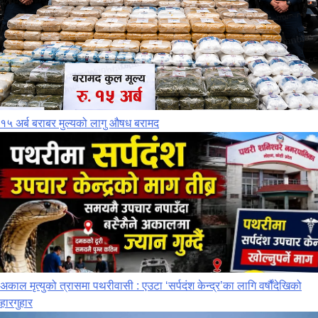
१५ अर्ब बराबर मुल्यको लागु औषध बरामद
अकाल मृत्युको त्रासमा पथरीवासी : एउटा ‘सर्पदंश केन्द्र’का लागि वर्षौंदेखिको
हारगुहार