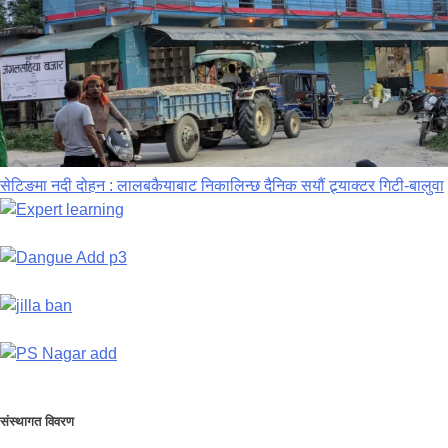
सेटिङमा नदी दोहन : लालबकैयाबाट निकालिन्छ दैनिक सयौं ट्र्याक्टर गिटी-बालुवा
संस्थागत विवरण