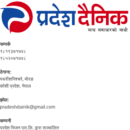
सम्पर्क
९८१९३७१७४८
९८५२०७१७४८
ठेगाना:
पथरीशनिश्‍चरे, मोरङ
कोशी प्रदेश, नेपाल
इमेल:
pradeshdainik@gmail.com
कम्पनी
प्रदेश भिजन प्रा.लि. द्वारा सञ्‍चालित