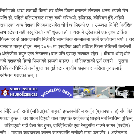
निर्माणको आधा शताब्दी बित्यो तर चोरेर फिल्म बनाउने संस्कार अन्त्य भएको छैन ।
यत्ति हो, पहिले बलिउडबाट मात्र कपी गरिन्थ्यो, हलिउड, कोरियन हुँदै अहिले
संसारका अन्य देशका फिल्मबाटसमेत चोर्न थालिएको छ । उज्ज्वल घिमिरे निर्दे्शित
लभ स्टेशन यही प्रवृत्तिको नयाँ शृंखला हो । यसको ट्रेलरको एक दृश्य टर्किस
फिल्म हर से असक्तनसँग मिलेपछि सामाजिक सन्जालमा चर्को आलोचना भयो । तर
यसबाट मात्र होइन, सन् २०१५ मा प्रदर्शित अर्को टर्किस फिल्म सेबिम्ली तेल्केली
(अंग्रेजीमा क्युट एन्ड डेन्जरस) बाट पनि पूरापूर नक्कल रहेछ । बीचमा थोर(थोरै
नब्बे दशकको हिन्दी फिल्मको झल्को पाइन्छ । मौलिकताको पूर्ण खडेरी । पुराना
निर्देशक घिमिरेले नयाँ पुस्ताका दुई स्टार प्रदीप खड्का र जसिता गुरुङलाई
अभिनय गराएका छन् ।
दार्जि्लिङकी रानी (जसिता)को बाबुको इच्छाबमोजिम अर्जुन (प्रकाश शाह) सँग बिहे
पक्का हुन्छ । तर धोका दिएको चाल पाएपछि अर्जुनलाई छाड्ने मनस्थितिमा पुग्छिन्
। तड्पिएको यही बेला भेट हुन्छ, दार्जि्लिङकै एक रेस्टुराँमा गाउने सागर (प्रदीप)
सँग । मायालु व्यवहारका कारण सागरप्रति रानीको माया पलाउँछ । अर्जुनलाई