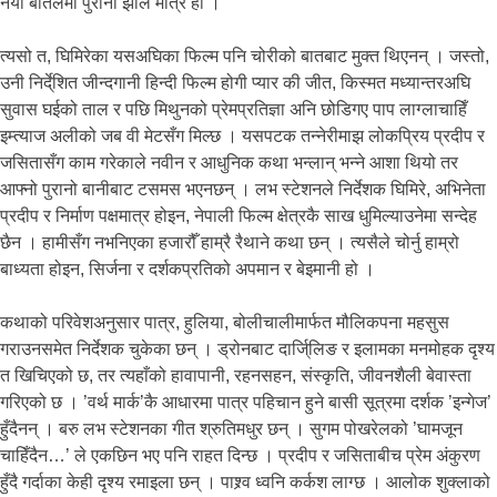
नयाँ बोतलमा पुरानो झोल मात्र हो ।
त्यसो त, घिमिरेका यसअघिका फिल्म पनि चोरीको बातबाट मुक्त थिएनन् । जस्तो,
उनी निर्दे्शित जीन्दगानी हिन्दी फिल्म होगी प्यार की जीत, किस्मत मध्यान्तरअघि
सुवास घईको ताल र पछि मिथुनको प्रेमप्रतिज्ञा अनि छोडिगए पाप लाग्लाचाहिँ
इम्त्याज अलीको जब वी मेटसँग मिल्छ । यसपटक तन्नेरीमाझ लोकप्रिय प्रदीप र
जसितासँग काम गरेकाले नवीन र आधुनिक कथा भन्लान् भन्ने आशा थियो तर
आफ्नो पुरानो बानीबाट टसमस भएनछन् । लभ स्टेशनले निर्देशक घिमिरे, अभिनेता
प्रदीप र निर्माण पक्षमात्र होइन, नेपाली फिल्म क्षेत्रकै साख धुमिल्याउनेमा सन्देह
छैन । हामीसँग नभनिएका हजारौँ हाम्रै रैथाने कथा छन् । त्यसैले चोर्नु हाम्रो
बाध्यता होइन, सिर्जना र दर्शकप्रतिको अपमान र बेइमानी हो ।
कथाको परिवेशअनुसार पात्र, हुलिया, बोलीचालीमार्फत मौलिकपना महसुस
गराउनसमेत निर्देशक चुकेका छन् । ड्रोनबाट दार्जि्लिङ र इलामका मनमोहक दृश्य
त खिचिएको छ, तर त्यहाँको हावापानी, रहनसहन, संस्कृति, जीवनशैली बेवास्ता
गरिएको छ । ’वर्थ मार्क’कै आधारमा पात्र पहिचान हुने बासी सूत्रमा दर्शक ’इन्गेज’
हुँदैनन् । बरु लभ स्टेशनका गीत श्रुतिमधुर छन् । सुगम पोखरेलको ’घामजून
चाहिँदैन…’ ले एकछिन भए पनि राहत दिन्छ । प्रदीप र जसिताबीच प्रेम अंकुरण
हुँदै गर्दाका केही दृश्य रमाइला छन् । पाश्र्व ध्वनि कर्कश लाग्छ । आलोक शुक्लाको