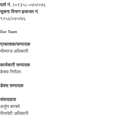
दर्ता नं.
२०९३५८-०७५/०७६
सूचना विभाग इजाजत नं.
१२५६/०७५/७६
Our Team
प्रकाशक/सम्पादक
भीमराज अधिकारी
कार्यकारी सम्पादक
केशव निरौला
डेक्स सम्पादक
संवाददाता
अर्जुन काफ्ले
रीतादेवी अधिकारी