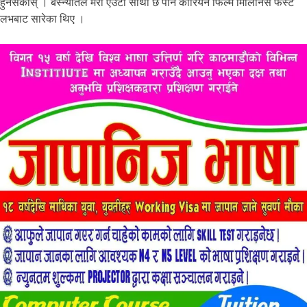
हुनसकोस् । बस्न्यातले मेरो एउटा साथी छ पनि कोरियन फिल्म मिलिनिर्स फस्ट
लभबाट सारेका थिए ।