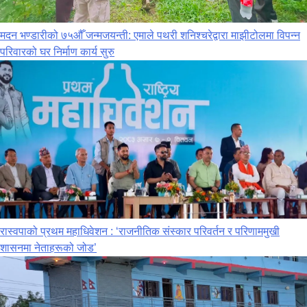
मदन भण्डारीको ७५औँ जन्मजयन्ती: एमाले पथरी शनिश्चरेद्वारा माझीटोलमा विपन्न
परिवारको घर निर्माण कार्य सुरु
रास्वपाको प्रथम महाधिवेशन : ‘राजनीतिक संस्कार परिवर्तन र परिणाममुखी
शासनमा नेताहरूको जोड’