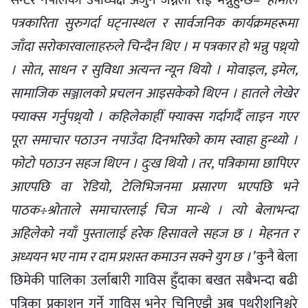
सेन्टर नेपालका उपाध्यक्ष अर्जुन जम्नेली राई भन्नुहुन्छ–
‘हामीले
पत्रकारिता सुरुगर्दा घट्नास्थल र सार्वजनिक कार्यक्रमहरूमा
जाँदा सरोकारवालाहरुले चिन्दैन थिए । म पत्रकार हो भन्नु पथ्र्यो
। सोत, साधन र सुविधा अत्यन्त न्यून थियो । मोवाइल, इमेल,
सामाजिक सञ्जालको प्रचलन आइसकेको थिएन । हातले लेखेर
फ्याक्स गर्नुपथ्र्योे । कहिलेकाहीँ फ्याक्स गर्दागर्दै लाइन गएर
पूरा समाचार पठाउन नपाउँदा दिनभरिको काम स्वाहा हुन्थ्यो ।
फोटो पठाउन सहज थिएन । दुःख थियो । तर, पत्रिकामा छापिएर
आएपछि वा रेडियो, टेलिभिजनमा प्रसारण भएपछि भने
पाठक÷श्रोताले समाचारलाई चिज मान्थे । त्यो बेलाभन्दा
अहिलेको नयाँ पुस्तालाई हरेक हिसावले सहज छ । मेहनत र
अध्ययन भए नाम र दाम प्रशस्त कमाउन सक्ने युग छ ।’
कुनै बेला
छिमेकी पालिका उर्लाबारी गाविस हुँदाका बखत सबैभन्दा बढी
पत्रिका प्रकाशन गर्ने गाविस भनेर चिनिएझै अब पथरीशनिश्चरे