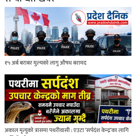
१५ अर्ब बराबर मुल्यको लागु औषध बरामद
अकाल मृत्युको त्रासमा पथरीवासी : एउटा ‘सर्पदंश केन्द्र’का लागि