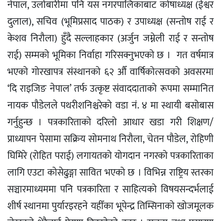
नेपाल, उर्लाबारीमा पनि यस नगरपालिकाबाट कोषाध्यक्ष (ईश्वर
दुलाल), सचिव (भूमिप्रसाद पाठक) र उपाध्यक्ष (सन्तोष राई र
केशव निरौला) हुँदै सल्लाहकार (अर्जुन जम्नेली राई र सन्तोष
राई) सम्मको भूमिका निर्वाहा गरिसक्नुभएको छ । गत वर्षमात्र
भएको गोरखापत्र संस्थानको ६२ औँ वार्षिकोत्सवको अवसरमा
‘दि राइजिङ नेपाल’ तर्फ उत्कृष्ट संवाददाताको रूपमा सम्मानित
नायक पौडेलले पथरीशनिश्चरेको वडा नं. ४ मा स्थायी बसोबास
गर्नुहुन्छ । पत्रकारिताको दरिलो आधार खडा गरी शिक्षण/
प्राध्यापन पेसामा सक्रिय सोमनाथ निरौला, चेतन पौडेल, रोहिणी
घिमिरे (रोहित पराई) लगायतको योगदान नगरको पत्रकारिताका
लागि एउटा कोसेढुङ्गा सावित भएको छ । विभिन्न राष्ट्रिय स्तरका
सञ्चारमाध्यममा पनि पत्रकारिता र साहित्यको विषयसन्दर्भलाई
शीर्ष स्थानमा पुर्यारइरहने यहीँका भूपेन्द्र तिम्सिनाको खोजमूलक