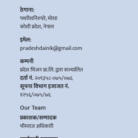
ठेगाना:
पथरीशनिश्‍चरे, मोरङ
कोशी प्रदेश, नेपाल
इमेल:
pradeshdainik@gmail.com
कम्पनी
प्रदेश भिजन प्रा.लि. द्वारा सञ्‍चालित
दर्ता नं.
२०९३५८-०७५/०७६
सूचना विभाग इजाजत नं.
१२५६/०७५/७६
Our Team
प्रकाशक/सम्पादक
भीमराज अधिकारी