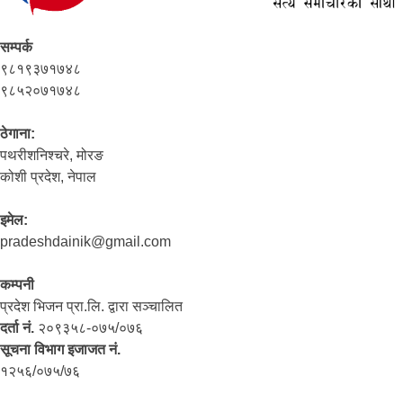
सम्पर्क
९८१९३७१७४८
९८५२०७१७४८
ठेगाना:
पथरीशनिश्‍चरे, मोरङ
कोशी प्रदेश, नेपाल
इमेल:
pradeshdainik@gmail.com
कम्पनी
प्रदेश भिजन प्रा.लि. द्वारा सञ्‍चालित
दर्ता नं.
२०९३५८-०७५/०७६
सूचना विभाग इजाजत नं.
१२५६/०७५/७६