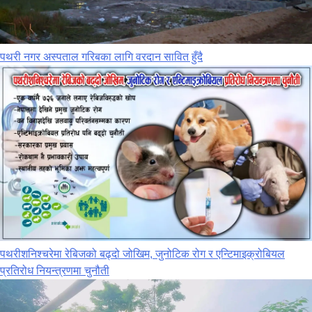
पथरी नगर अस्पताल गरिबका लागि वरदान सावित हुँदै
पथरीशनिश्‍चरेमा रेबिजको बढ्दो जोखिम, जुनोटिक रोग र एन्टिमाइक्रोबियल
प्रतिरोध नियन्त्रणमा चुनौती