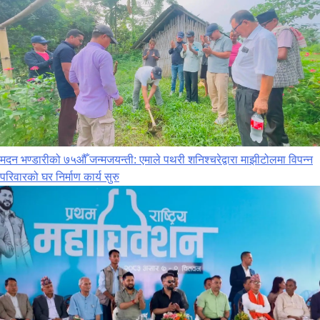
मदन भण्डारीको ७५औँ जन्मजयन्ती: एमाले पथरी शनिश्चरेद्वारा माझीटोलमा विपन्न
परिवारको घर निर्माण कार्य सुरु