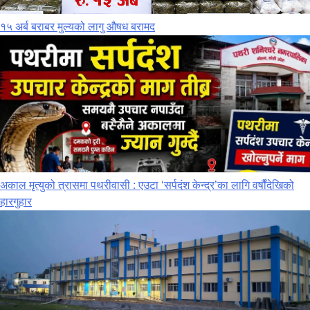
१५ अर्ब बराबर मुल्यको लागु औषध बरामद
अकाल मृत्युको त्रासमा पथरीवासी : एउटा ‘सर्पदंश केन्द्र’का लागि वर्षौंदेखिको
हारगुहार