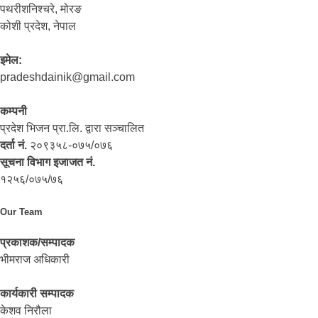
पथरीशनिश्‍चरे, मोरङ
कोशी प्रदेश, नेपाल
इमेल:
pradeshdainik@gmail.com
कम्पनी
प्रदेश भिजन प्रा.लि. द्वारा सञ्‍चालित
दर्ता नं.
२०९३५८-०७५/०७६
सूचना विभाग इजाजत नं.
१२५६/०७५/७६
Our Team
प्रकाशक/सम्पादक
भीमराज अधिकारी
कार्यकारी सम्पादक
केशव निरौला