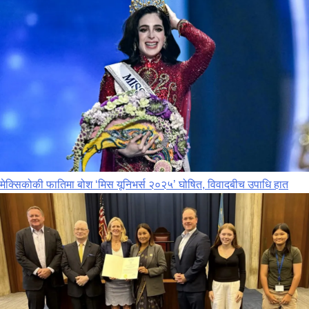
मेक्सिकोकी फातिमा बोश ‘मिस यूनिभर्स २०२५’ घोषित, विवादबीच उपाधि हात