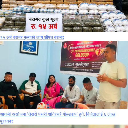
१५ अर्ब बराबर मुल्यको लागु औषध बरामद
आगामी असोजमा ‘तेस्रो पथरी शनिश्चरे गोल्डकप’ हुने, विजेतालाई ६ लाख
पुरस्कार