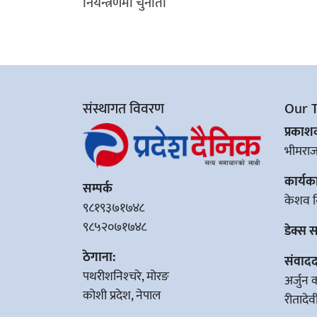
नियन्त्रणमा चुनौती
संस्थागत विवरण
Our 
प्रका
भीमरा
कार्यक
सम्पर्क
केशव न
९८१९३७१७४८
९८५२०७१७४८
डेक्स 
ठेगाना:
संवादद
पथरीशनिश्‍चरे, मोरङ
अर्जुन 
कोशी प्रदेश, नेपाल
रीतादे