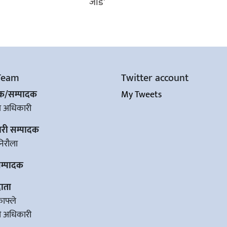
जोड’
Team
Twitter account
शक/सम्पादक
My Tweets
ज अधिकारी
ारी सम्पादक
िरौला
सम्पादक
ाता
काफ्ले
वी अधिकारी