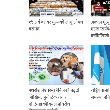
१५ अर्ब बराबर मुल्यको लागु औषध
अकाल मृत्यु
बरामद
एउटा ‘सर्पदं
वर्षौंदेखिको
पथरीशनिश्‍चरेमा रेबिजको बढ्दो
राष्ट्रियतामा
जोखिम, जुनोटिक रोग र
समस्या पनि 
एन्टिमाइक्रोबियल प्रतिरोध