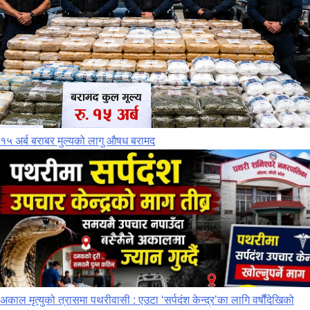
१५ अर्ब बराबर मुल्यको लागु औषध बरामद
अकाल मृत्युको त्रासमा पथरीवासी : एउटा ‘सर्पदंश केन्द्र’का लागि वर्षौंदेखिको