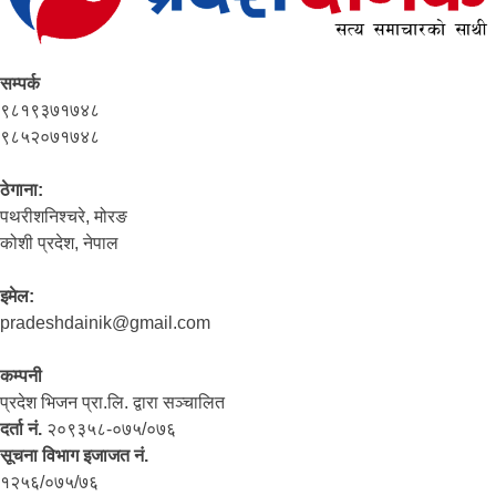
सम्पर्क
९८१९३७१७४८
९८५२०७१७४८
ठेगाना:
पथरीशनिश्‍चरे, मोरङ
कोशी प्रदेश, नेपाल
इमेल:
pradeshdainik@gmail.com
कम्पनी
प्रदेश भिजन प्रा.लि. द्वारा सञ्‍चालित
दर्ता नं.
२०९३५८-०७५/०७६
सूचना विभाग इजाजत नं.
१२५६/०७५/७६