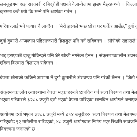
लमजुङ्गमा अझ सरकारी र बिद्रोही पक्षको वेला-वेलामा झडप भैइरहन्थ्यो । जिल्ल
क्रममा कतै मर्‍यो कि भन्ने पनि आशंका गर्छन ।
परिवारलाई भने पत्यार नै लाग्दैन । ”मेरो हृदयले भन्छ छोरा घर फर्केर आउँछ,” दुर
दुर्गा कुमारी आजकाल पहिलाजसरी हिडडुल पनि गर्न सक्दिनन । लौरोको सहाराले य
भाइ हराएपछी दाजु गोबिन्दले पनि धेरै खोजी नगरेका हैनन । संक्रमणकालीन अवस्था
एकिन बिस्वास दिलाउन सकेनन ।
बेपत्ता छोराको फर्किने आशामा नै दुर्गा कुमारीले अंशबण्डा पनि गरेकी छैनन । ”जे
संक्रमणकालीन अवास्थामा वेपत्ता भएकाहरुको छानविन गर्न सत्य निरुपण तथा मे
भएका परिवारले ३२८८ उजुरी दर्ता भएको वेपत्ता पारिएका छानविन आयोगले जनाए
आयोगमा दर्ता भएका ३२८८ उजुरी मध्ये ४१४ उजुरीहरु सत्य निरुपण तथा मेलगमला
गरिएको२९२ तामेलीमा राखिएको, ४८ उजुरी आयोगवाट निर्णय भएर स्थिति सार्वजनि
विवरणमा जनाएको छ ।