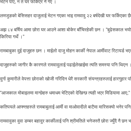
भेटन पाए, न त घर फर्किएर नै गए ।
लमजुङको बेसिसहर दाजुलाई भेटन गएका भाइ रामवावु २२ बर्षदेखी घर फर्किएका छ
अझ ८४ बर्षिय आमा छोरा घर आउने आशा बोकेर बाँचिरहेकी छन । ”बुढेसकाल भयो, आज मर
किरिया गर्थे ।”
रामबाबुका दुई दाजुहरु छन । माईलो दाजु मोहन कार्की नेपाल आर्मीवाट रिटायर्ड भएक
दाजुहरुको जागीर कै कारणले रामवावुलाई पढाईलेखाईमा त्यति समस्या पनि थिएन । क
दुर्गा कुमारीले वेपत्ता छोराको खोजी गरिदिन धेरै सरकारी संयन्त्रहरुलाई हारगु
”आजकाल मोबाइलमा मान्छेहरु धमाधम भेटिएको देखिन्छ त्यही भएर मिडियामा आए,” द
कतिपयले आफ्न्तहरुले रामबाबुलाई आर्मी वा माओवादीले बाटैमा मारिसक्यो भनेर पनि स
रामवावुका वुवा डम्बर बहादुर कार्कीलाई पनि श्रीमतिले भनेजस्तै छोरा ज्युँदै न