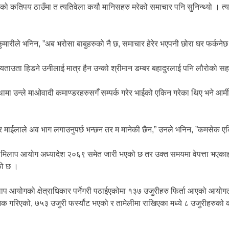
ाको कतिपय ठाउँमा त त्यतिवेला कयौ मानिसहरु मरेको समाचार पनि सुनिन्थ्यो । त
्गा कुमारीले भनिन, ”अब भरोसा बाबुहरुको नै छ, समाचार हेरेर भएपनी छोरा घर फर्कने
ताउता हिडने उनीलाई मात्र हैन उन्को श्रीमान डम्बर बहादुरलाई पनि लौरोको सह
मा उन्ले माओवादी कमाण्डरहरुसगँ सम्पर्क गरेर भाईको एकिन गरेका थिए भने आर्मी
ठो र माईलाले अव भाग लगाउनुपर्छ भन्छन तर म मानेकी छैन,” उनले भनिन, ”कमसेक एकिन 
लमिलाप आयोग अध्यादेश २०६९ समेत जारी भएको छ तर उक्त समयमा वेपत्ता भएकाहर
को छ ।
प आयोगको क्षेत्राधिकार पर्नेगरी पठाईएकोमा १३७ उजुरीहरु फिर्ता आएको आयोग
क गरिएको, ७५३ उजुरी फर्स्यौट भएको र तामेलीमा राखिएका मध्ये ८ उजुरीहरुको 