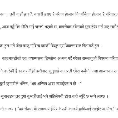
ैनन । उनी कहाँ छन ?, कसरी हराए ? मरेका होलान कि बाँचेका होलान ? परिवारला
्छु कि भोलि मर्छु जस्तो भएको छ, कमसेकम छोराको मुख हेरेर मर्न पाए स्वर्ग पुग्
ा हुन भने जेठा दाजु गोबिन्द कार्की बिधुत प्राधिकरणवाट रिटायर्ड हुन ।
ाठमाण्डौको एक क्याम्पसमा डिप्लोमा अध्यन गर्दै गरेका रामवावुको बिषयमा परिवार
हार पनि नगरेकी हैनन तर कँहीं कत्तैवाट सुनुवाई नभएपछी छोरा फर्कने आशा आजकाल उ
ुर्गा कुमारीले भनिन, ”अब अन्तिम आशा तपाईहरु नै हो ।”
ुनाउछन तर दुर्गा कुमारीलाई भने अहिलेपनी छोरा कतै ज्युँदै छ भन्ने लाग्छ ।
ै छन भन्ने लाग्छ । ”कमसेकम यो समाचार हेरिसकेपछी कान्छो हामिलाई सम्झेर आओस,’