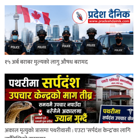
१५ अर्ब बराबर मुल्यको लागु औषध बरामद
अकाल मृत्युको त्रासमा पथरीवासी : एउटा ‘सर्पदंश केन्द्र’का लागि