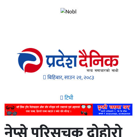
बिहिबार, साउन २१, २०८३
टिभी
नेप्से परिसूचक दोहोरो