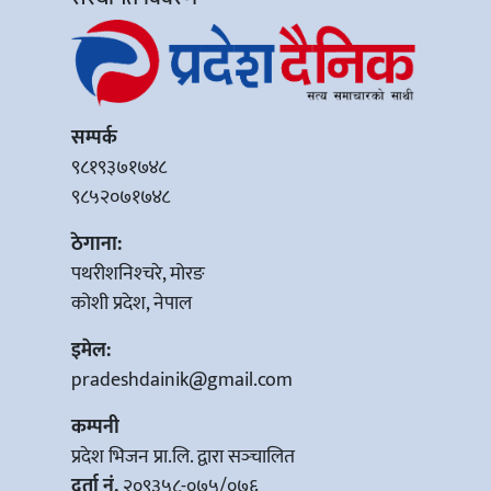
सम्पर्क
९८१९३७१७४८
९८५२०७१७४८
ठेगाना:
पथरीशनिश्‍चरे, मोरङ
कोशी प्रदेश, नेपाल
इमेल:
pradeshdainik@gmail.com
कम्पनी
प्रदेश भिजन प्रा.लि. द्वारा सञ्‍चालित
दर्ता नं.
२०९३५८-०७५/०७६