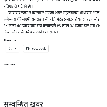
मूल्य घट्नेमा भने सिटी होटल लिमिटेडको शेयर मूल्य नौ दशमलव ०९
प्रतिशतले घटेको हो ।
कारोबार रकम र कारोबार भएका शेयर सङ्ख्याका आधारमा आज
सबैभन्दा धेरै लक्ष्मी सनराइज बैंक लिमिटेड प्रमोटर शेयर रू १६ करोड
३८ लाख ४८ हजार चार सय बराबरको १६ लाख ३८ हजार चार सय ८४
कित्ता शेयर किनबेच भएको छ । रासस
Share this:
X
Facebook
Like this:
सम्बन्धित खवर