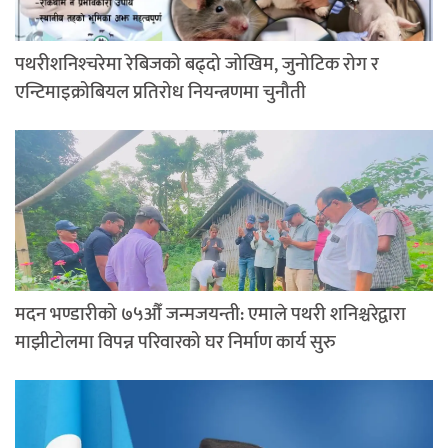
पथरीशनिश्‍चरेमा रेबिजको बढ्दो जोखिम, जुनोटिक रोग र
एन्टिमाइक्रोबियल प्रतिरोध नियन्त्रणमा चुनौती
मदन भण्डारीको ७५औँ जन्मजयन्ती: एमाले पथरी शनिश्चरेद्वारा
माझीटोलमा विपन्न परिवारको घर निर्माण कार्य सुरु