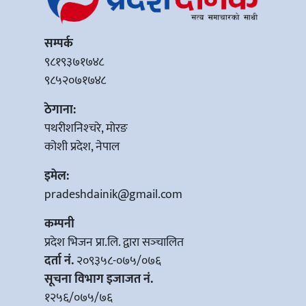
सम्पर्क
९८१९३७१७४८
९८५२०७१७४८
ठेगाना:
पथरीशनिश्‍चरे, मोरङ
कोशी प्रदेश, नेपाल
इमेल:
pradeshdainik@gmail.com
कम्पनी
प्रदेश भिजन प्रा.लि. द्वारा सञ्‍चालित
दर्ता नं.
२०९३५८-०७५/०७६
सूचना विभाग इजाजत नं.
१२५६/०७५/७६