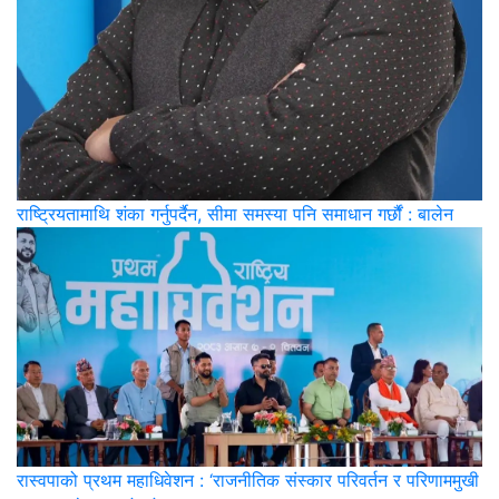
राष्ट्रियतामाथि शंका गर्नुपर्दैन, सीमा समस्या पनि समाधान गर्छौं : बालेन
रास्वपाको प्रथम महाधिवेशन : ‘राजनीतिक संस्कार परिवर्तन र परिणाममुखी