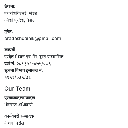
ठेगाना:
पथरीशनिश्‍चरे, मोरङ
कोशी प्रदेश, नेपाल
इमेल:
pradeshdainik@gmail.com
कम्पनी
प्रदेश भिजन प्रा.लि. द्वारा सञ्‍चालित
दर्ता नं.
२०९३५८-०७५/०७६
सूचना विभाग इजाजत नं.
१२५६/०७५/७६
Our Team
प्रकाशक/सम्पादक
भीमराज अधिकारी
कार्यकारी सम्पादक
केशव निरौला