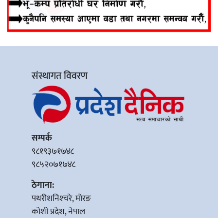
संस्थागत विवरण
सम्पर्क
९८१९३७१७४८
९८५२०७१७४८
ठेगाना:
पथरीशनिश्‍चरे, मोरङ
कोशी प्रदेश, नेपाल