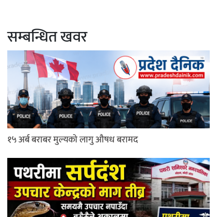
सम्बन्धित खवर
१५ अर्ब बराबर मुल्यको लागु औषध बरामद