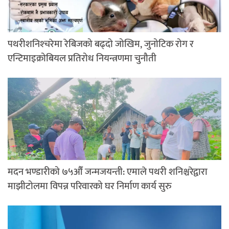
पथरीशनिश्‍चरेमा रेबिजको बढ्दो जोखिम, जुनोटिक रोग र
एन्टिमाइक्रोबियल प्रतिरोध नियन्त्रणमा चुनौती
मदन भण्डारीको ७५औँ जन्मजयन्ती: एमाले पथरी शनिश्चरेद्वारा
माझीटोलमा विपन्न परिवारको घर निर्माण कार्य सुरु