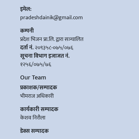
इमेल:
pradeshdainik@gmail.com
कम्पनी
प्रदेश भिजन प्रा.लि. द्वारा सञ्‍चालित
दर्ता नं.
२०९३५८-०७५/०७६
सूचना विभाग इजाजत नं.
१२५६/०७५/७६
Our Team
प्रकाशक/सम्पादक
भीमराज अधिकारी
कार्यकारी सम्पादक
केशव निरौला
डेक्स सम्पादक