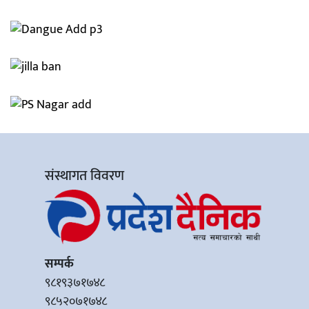
संस्थागत विवरण
सम्पर्क
९८१९३७१७४८
९८५२०७१७४८