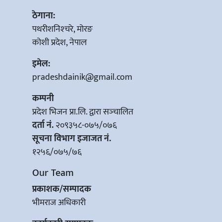
ठेगाना:
पथरीशनिश्‍चरे, मोरङ
कोशी प्रदेश, नेपाल
इमेल:
pradeshdainik@gmail.com
कम्पनी
प्रदेश भिजन प्रा.लि. द्वारा सञ्‍चालित
दर्ता नं.
२०९३५८-०७५/०७६
सूचना विभाग इजाजत नं.
१२५६/०७५/७६
Our Team
प्रकाशक/सम्पादक
भीमराज अधिकारी