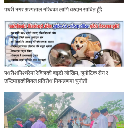
पथरी नगर अस्पताल गरिबका लागि वरदान सावित हुँदै
पथरीशनिश्‍चरेमा रेबिजको बढ्दो जोखिम, जुनोटिक रोग र
एन्टिमाइक्रोबियल प्रतिरोध नियन्त्रणमा चुनौती