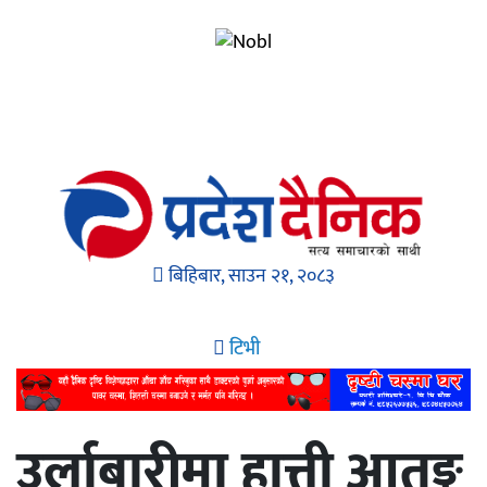
बिहिबार, साउन २१, २०८३
टिभी
उर्लाबारीमा हात्ती आतङ्क