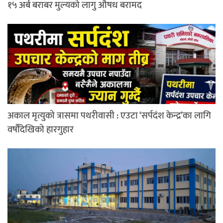
१५ अर्ब बराबर मुल्यको लागु औषध बरामद
अकाल मृत्युको त्रासमा पथरीवासी : एउटा ‘सर्पदंश केन्द्र’का लागि
वर्षौंदेखिको हारगुहार