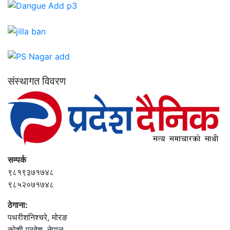
संस्थागत विवरण
सम्पर्क
९८१९३७१७४८
९८५२०७१७४८
ठेगाना:
पथरीशनिश्‍चरे, मोरङ
कोशी प्रदेश, नेपाल