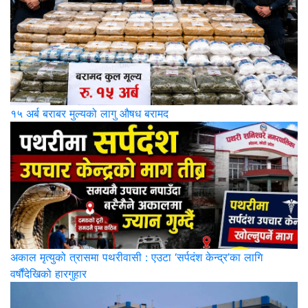
१५ अर्ब बराबर मुल्यको लागु औषध बरामद
अकाल मृत्युको त्रासमा पथरीवासी : एउटा ‘सर्पदंश केन्द्र’का लागि
वर्षौंदेखिको हारगुहार