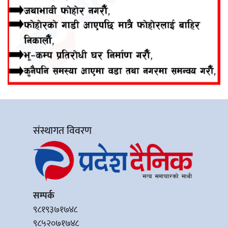
संस्थागत विवरण
सम्पर्क
९८१९३७१७४८
९८५२०७१७४८