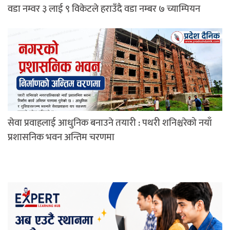
वडा नम्वर ३ लाई ९ विकेटले हराउँदै वडा नम्बर ७ च्याम्पियन
सेवा प्रवाहलाई आधुनिक बनाउने तयारी : पथरी शनिश्चरेको नयाँ
प्रशासनिक भवन अन्तिम चरणमा