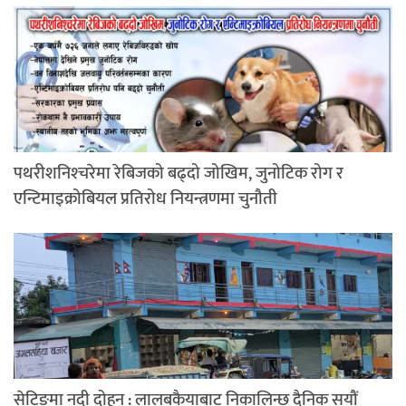
पथरीशनिश्‍चरेमा रेबिजको बढ्दो जोखिम, जुनोटिक रोग र
एन्टिमाइक्रोबियल प्रतिरोध नियन्त्रणमा चुनौती
सेटिङमा नदी दोहन : लालबकैयाबाट निकालिन्छ दैनिक सयौं