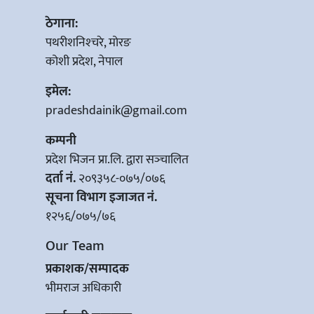
ठेगाना:
पथरीशनिश्‍चरे, मोरङ
कोशी प्रदेश, नेपाल
इमेल:
pradeshdainik@gmail.com
कम्पनी
प्रदेश भिजन प्रा.लि. द्वारा सञ्‍चालित
दर्ता नं.
२०९३५८-०७५/०७६
सूचना विभाग इजाजत नं.
१२५६/०७५/७६
Our Team
प्रकाशक/सम्पादक
भीमराज अधिकारी