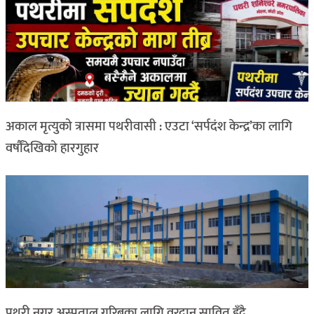
अकाल मृत्युको त्रासमा पथरीवासी : एउटा ‘सर्पदंश केन्द्र’का लागि
वर्षौंदेखिको हारगुहार
पथरी नगर अस्पताल गरिबका लागि वरदान सावित हुँदै