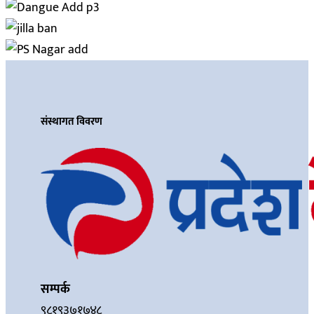
संस्थागत विवरण
सम्पर्क
९८१९३७१७४८