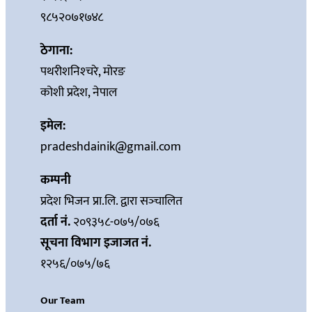
९८५२०७१७४८
ठेगाना:
पथरीशनिश्‍चरे, मोरङ
कोशी प्रदेश, नेपाल
इमेल:
pradeshdainik@gmail.com
कम्पनी
प्रदेश भिजन प्रा.लि. द्वारा सञ्‍चालित
दर्ता नं.
२०९३५८-०७५/०७६
सूचना विभाग इजाजत नं.
१२५६/०७५/७६
Our Team