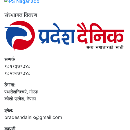
संस्थागत विवरण
सम्पर्क
९८१९३७१७४८
९८५२०७१७४८
ठेगाना:
पथरीशनिश्‍चरे, मोरङ
कोशी प्रदेश, नेपाल
इमेल:
pradeshdainik@gmail.com
कम्पनी