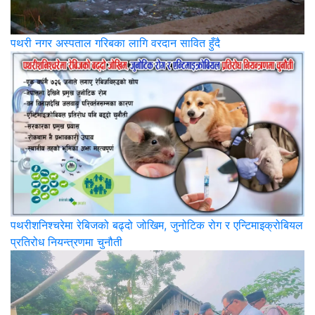
पथरी नगर अस्पताल गरिबका लागि वरदान सावित हुँदै
पथरीशनिश्‍चरेमा रेबिजको बढ्दो जोखिम, जुनोटिक रोग र एन्टिमाइक्रोबियल
प्रतिरोध नियन्त्रणमा चुनौती