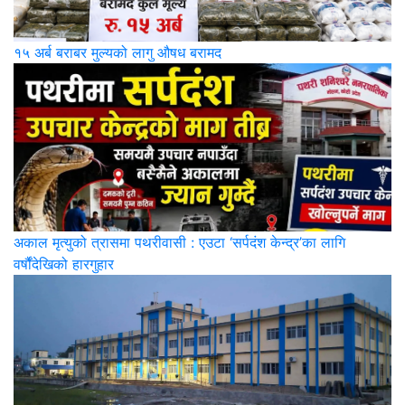
१५ अर्ब बराबर मुल्यको लागु औषध बरामद
अकाल मृत्युको त्रासमा पथरीवासी : एउटा ‘सर्पदंश केन्द्र’का लागि
वर्षौंदेखिको हारगुहार