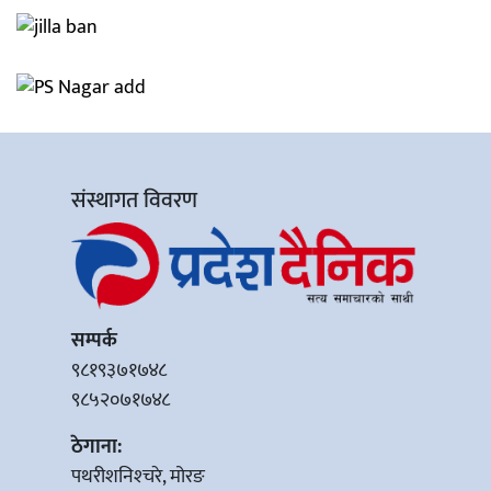
संस्थागत विवरण
सम्पर्क
९८१९३७१७४८
९८५२०७१७४८
ठेगाना:
पथरीशनिश्‍चरे, मोरङ