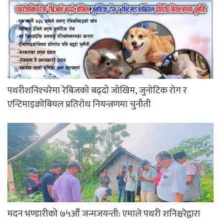
पथरीशनिश्‍चरेमा रेबिजको बढ्दो जोखिम, जुनोटिक रोग र
एन्टिमाइक्रोबियल प्रतिरोध नियन्त्रणमा चुनौती
मदन भण्डारीको ७५औँ जन्मजयन्ती: एमाले पथरी शनिश्चरेद्वारा