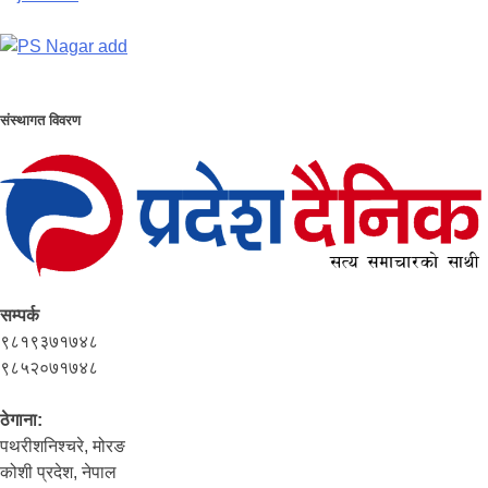
संस्थागत विवरण
सम्पर्क
९८१९३७१७४८
९८५२०७१७४८
ठेगाना:
पथरीशनिश्‍चरे, मोरङ
कोशी प्रदेश, नेपाल