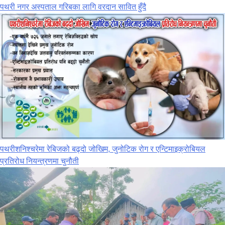
पथरी नगर अस्पताल गरिबका लागि वरदान सावित हुँदै
पथरीशनिश्‍चरेमा रेबिजको बढ्दो जोखिम, जुनोटिक रोग र एन्टिमाइक्रोबियल
प्रतिरोध नियन्त्रणमा चुनौती