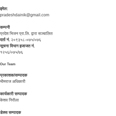
इमेल:
pradeshdainik@gmail.com
कम्पनी
प्रदेश भिजन प्रा.लि. द्वारा सञ्‍चालित
दर्ता नं.
२०९३५८-०७५/०७६
सूचना विभाग इजाजत नं.
१२५६/०७५/७६
Our Team
प्रकाशक/सम्पादक
भीमराज अधिकारी
कार्यकारी सम्पादक
केशव निरौला
डेक्स सम्पादक