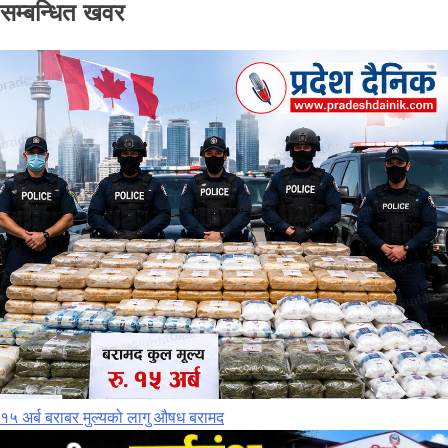
सम्बन्धित खवर
१५ अर्ब बराबर मुल्यको लागु औषध बरामद