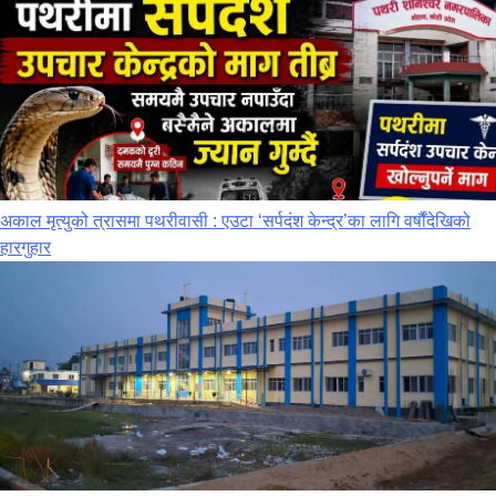
अकाल मृत्युको त्रासमा पथरीवासी : एउटा ‘सर्पदंश केन्द्र’का लागि वर्षौंदेखिको
हारगुहार