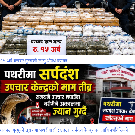
१५ अर्ब बराबर मुल्यको लागु औषध बरामद
अकाल मृत्युको त्रासमा पथरीवासी : एउटा ‘सर्पदंश केन्द्र’का लागि वर्षौंदेखिको