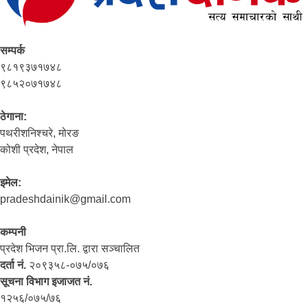
सम्पर्क
९८१९३७१७४८
९८५२०७१७४८
ठेगाना:
पथरीशनिश्‍चरे, मोरङ
कोशी प्रदेश, नेपाल
इमेल:
pradeshdainik@gmail.com
कम्पनी
प्रदेश भिजन प्रा.लि. द्वारा सञ्‍चालित
दर्ता नं.
२०९३५८-०७५/०७६
सूचना विभाग इजाजत नं.
१२५६/०७५/७६