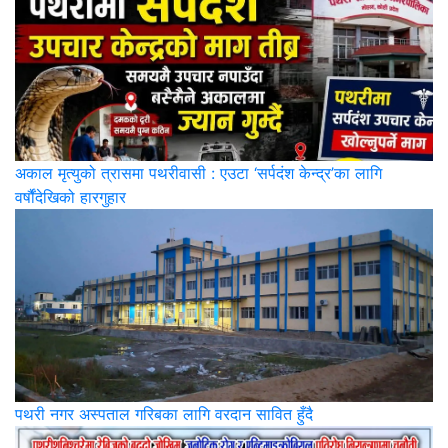
अकाल मृत्युको त्रासमा पथरीवासी : एउटा ‘सर्पदंश केन्द्र’का लागि
वर्षौंदेखिको हारगुहार
पथरी नगर अस्पताल गरिबका लागि वरदान सावित हुँदै