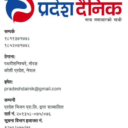
सम्पर्क
९८१९३७१७४८
९८५२०७१७४८
ठेगाना:
पथरीशनिश्‍चरे, मोरङ
कोशी प्रदेश, नेपाल
इमेल:
pradeshdainik@gmail.com
कम्पनी
प्रदेश भिजन प्रा.लि. द्वारा सञ्‍चालित
दर्ता नं.
२०९३५८-०७५/०७६
सूचना विभाग इजाजत नं.
१२५६/०७५/७६