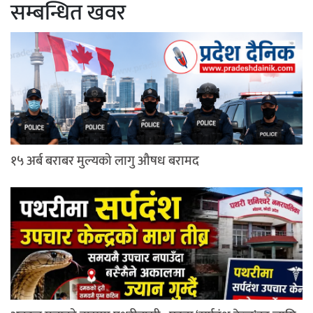
सम्बन्धित खवर
१५ अर्ब बराबर मुल्यको लागु औषध बरामद