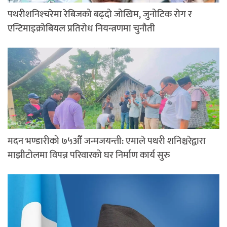
पथरीशनिश्‍चरेमा रेबिजको बढ्दो जोखिम, जुनोटिक रोग र
एन्टिमाइक्रोबियल प्रतिरोध नियन्त्रणमा चुनौती
मदन भण्डारीको ७५औँ जन्मजयन्ती: एमाले पथरी शनिश्चरेद्वारा
माझीटोलमा विपन्न परिवारको घर निर्माण कार्य सुरु