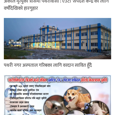
अकाल मृत्युको त्रासमा पथरीवासी : एउटा ‘सर्पदंश केन्द्र’का लागि
वर्षौंदेखिको हारगुहार
पथरी नगर अस्पताल गरिबका लागि वरदान सावित हुँदै