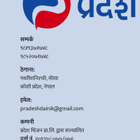
सम्पर्क
९८१९३७१७४८
९८५२०७१७४८
ठेगाना:
पथरीशनिश्‍चरे, मोरङ
कोशी प्रदेश, नेपाल
इमेल:
pradeshdainik@gmail.com
कम्पनी
प्रदेश भिजन प्रा.लि. द्वारा सञ्‍चालित
दर्ता नं.
२०९३५८-०७५/०७६