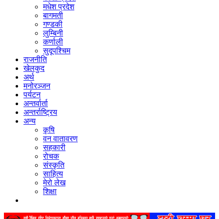
मधेश प्रदेश
बागमती
गण्डकी
लुम्बिनी
कर्णाली
सुदूपश्‍चिम
राजनीति
खेलकुद
अर्थ
मनोरञ्‍जन
पर्यटन
अन्तर्वार्ता
अन्तर्राष्‍ट्रिय
अन्य
कृषि
वन वातावरण
सहकारी
रोचक
संस्कृति
साहित्य
मेरो लेख
शिक्षा