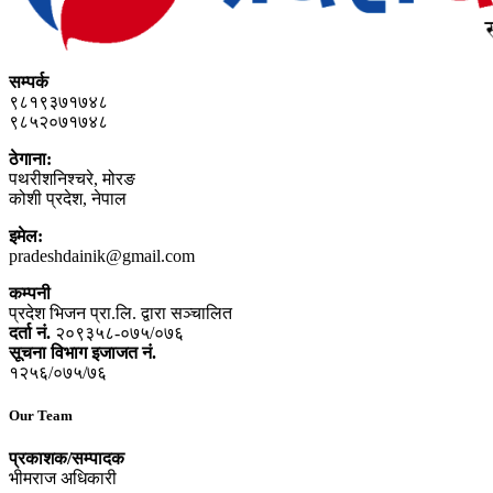
सम्पर्क
९८१९३७१७४८
९८५२०७१७४८
ठेगाना:
पथरीशनिश्‍चरे, मोरङ
कोशी प्रदेश, नेपाल
इमेल:
pradeshdainik@gmail.com
कम्पनी
प्रदेश भिजन प्रा.लि. द्वारा सञ्‍चालित
दर्ता नं.
२०९३५८-०७५/०७६
सूचना विभाग इजाजत नं.
१२५६/०७५/७६
Our Team
प्रकाशक/सम्पादक
भीमराज अधिकारी