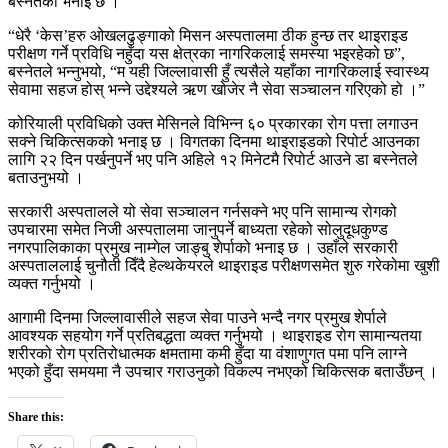
बस्नेतको भनाइ छ ।
“धेरै ‘केस’हरु ओखलढुङ्गाको मिसन अस्पतालमा ठीक हुन्छ तर थाइराइड
परीक्षण गर्ने प्रविधि नहुँदा यस क्षेत्रका नागरिकलाई समस्या भइरहेको छ”,
बस्नेतले भन्नुभयो, “म यही जिल्लावासी हुँ त्यसैले यहाँका नागरिकलाई स्वास्थ्य
सेवामा सहज होस् भन्ने उद्देश्यले ऋण खोजेर नै सेवा सञ्चालन गरिएको हो ।”
कोरियाली प्रविधिको उक्त मेसिनले विभिन्न ६० प्रकारका रोग पत्ता लगाउन
सक्ने चिकित्सकको भनाइ छ । विगतका दिनमा थाइराइडको रिपोर्ट आउनका
लागि २२ दिन पर्खनुपर्ने भए पनि अहिले १२ मिनेटमै रिपोर्ट आउने डा बस्नेतले
बताउनुभयो ।
सरकारी अस्पतालले यो सेवा सञ्चालन गर्नसक्ने भए पनि सामान्य रोगको
उपचारमा समेत निजी अस्पतालमा जानुपर्ने बाध्यता रहेको सोलुदूधकुण्ड
नगरपालिकाका प्रमुख नाम्गेल जाङ्बु शेर्पाको भनाइ छ । उहाँले सरकारी
अस्पताललाई चुनौती दिँदै हेल्थकेयरले थाइराइड परीक्षणसमेत शुरु गरेकोमा खुशी
व्यक्त गर्नुभयो ।
आगामी दिनमा जिल्लावासीले सहज सेवा पाउने भन्दै नगर प्रमुख शेर्पाले
आवश्यक सहयोग गर्ने प्रतिबद्धता व्यक्त गर्नुभयो । थाइराइड रोग सामान्यतया
शरीरको रोग प्रतिरोधात्मक क्षमतामा कमी हुँदा या वंशाणुगत पमा पनि लाग्ने
भएको हुँदा समयमा नै उपचार गराउनुको विकल्प नभएको चिकित्सक बताउँछन् ।
Share this: