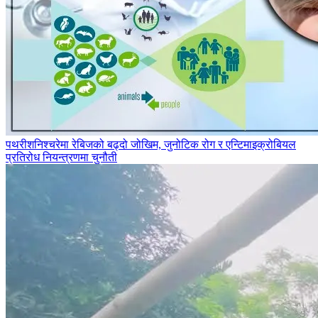
पथरीशनिश्‍चरेमा रेबिजको बढ्दो जोखिम, जुनोटिक रोग र एन्टिमाइक्रोबियल
प्रतिरोध नियन्त्रणमा चुनौती