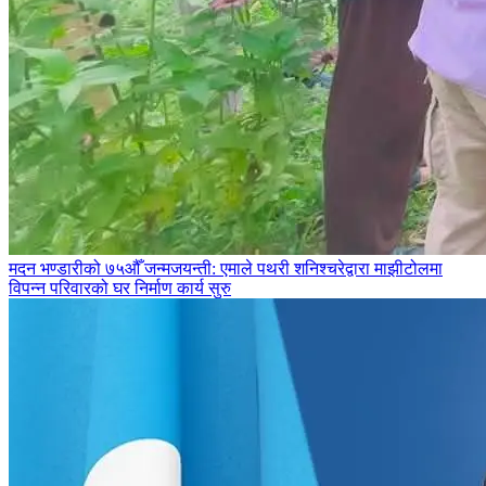
मदन भण्डारीको ७५औँ जन्मजयन्ती: एमाले पथरी शनिश्चरेद्वारा माझीटोलमा
विपन्न परिवारको घर निर्माण कार्य सुरु