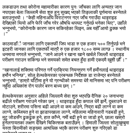
लकडाउन तथा कोरोना महामारीका कारण पुनः जाँचका लागि अन्यत्र जान
नपाएका बेला जिल्लामै सेवा शुरु हुनु सुखद् भएको तिङ्लाकी पूर्णमाया बस्नेतले
बताउनुभयो । “केही महिनाअघि विराटनगर गएर जाँच गराउँदा थाइराइड
देखिएको थियो अनि फेरि जाँच गरेर औषधि थपघट गर्नुपर्छ भनेका थिए”, उहाँले
भन्नुभयो, “कोरोनाकै कारण जान सकिरहेका थिइन, अब यहीँ आयो ढुक्क भयो
।”
काठमाडाँै जानका लागि एकतर्फी जिप भाडा रु एक हजार ५०० तिर्नुपर्छ भने
इटहरी जानका लागि एकतर्फी मात्रै रु एक हजार १८०० सम्म लाग्छ । स्थानीय
धनमाया मगरले भन्नुभयो, “जाने आउने र खाना खाने खर्चले जिल्लौ थाइराइड
परीक्षण गराउन सकिन्छ भने समयको समेत बचत हुँदा हामी एकदमै खुशी छौँ ।”
“खानालाई शक्तिमा परिणत गर्ने प्रक्रिया नियन्त्रण गर्ने हर्मोनलाई थाइराइड
हर्मोन भनिन्छ”, सोलु हेल्थकेयरका प्रबन्धक निर्देशक डा राजेन्द्र बस्नेतले
भन्नुभयो, “हाम्रो घाँटीमा हुने यो ग्रन्थीको समस्या धेरै मानिसमा भए पनि परीक्षण
नहुँदा अधिकांश रोग पालेर बस्न बाध्य छन् ।”
हेल्थकेयरका अनुसार अहिले जिल्लामै सेवा शुरु भएपछि दैनिक २० जनाभन्दा
बढीले परीक्षण गराउने गरेका छन् । थाइराइड हुँदा कपाल धेरै झर्ने, दुब्लाउने वा
मोटाउने, शरीरमा पसिना बढी आउने वा कम आउने, निद्रा बढी लाग्ने वा कम
लाग्ने, कब्जियत हुने वा झाडापखाला लाग्ने, महिलामा महिनावारी गडबडी हुने,
मुटु जोडसँग ढुकढुक हुने, हात काँप्ने, गर्मी बढी हुने वा जाडो हुने, छाला खस्रो
हुनेलगायतका लक्षण देखिने चिकित्सक बताउँछन् । हिमाली जिल्ला सोलुखुम्बुमा
यस्ता बिरामीको सङ्ख्या अत्यधिक भएकै कारण परीक्षण शुरु गरिएको डा