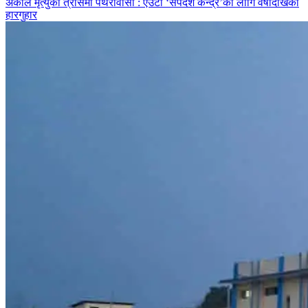
अकाल मृत्युको त्रासमा पथरीवासी : एउटा ‘सर्पदंश केन्द्र’का लागि वर्षौंदेखिको
हारगुहार