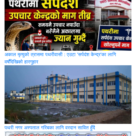
अकाल मृत्युको त्रासमा पथरीवासी : एउटा ‘सर्पदंश केन्द्र’का लागि
वर्षौंदेखिको हारगुहार
पथरी नगर अस्पताल गरिबका लागि वरदान सावित हुँदै