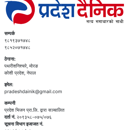
सम्पर्क
९८१९३७१७४८
९८५२०७१७४८
ठेगाना:
पथरीशनिश्‍चरे, मोरङ
कोशी प्रदेश, नेपाल
इमेल:
pradeshdainik@gmail.com
कम्पनी
प्रदेश भिजन प्रा.लि. द्वारा सञ्‍चालित
दर्ता नं.
२०९३५८-०७५/०७६
सूचना विभाग इजाजत नं.