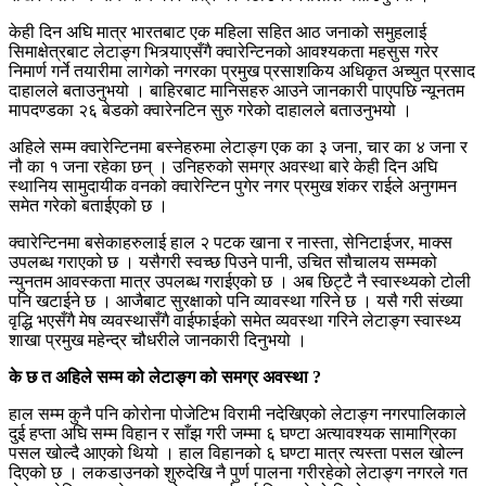
केही दिन अघि मात्र भारतबाट एक महिला सहित आठ जनाको समुहलाई
सिमाक्षेत्रबाट लेटाङ्ग भित्र्याएसँगै क्वारेन्टिनको आवश्यकता महसुस गरेर
निमार्ण गर्ने तयारीमा लागेको नगरका प्रमुख प्रसाशकिय अधिकृत अच्युत प्रसाद
दाहालले बताउनुभयो । बाहिरबाट मानिसहरु आउने जानकारी पाएपछि न्यूनतम
मापदण्डका २६ बेडको क्वारेनटिन सुरु गरेको दाहालले बताउनुभयो ।
अहिले सम्म क्वारेन्टिनमा बस्नेहरुमा लेटाङ्ग एक का ३ जना, चार का ४ जना र
नौ का १ जना रहेका छन् । उनिहरुको समग्र अवस्था बारे केही दिन अघि
स्थानिय सामुदायीक वनको क्वारेन्टिन पुगेर नगर प्रमुख शंकर राईले अनुगमन
समेत गरेको बताईएको छ ।
क्वारेन्टिनमा बसेकाहरुलाई हाल २ पटक खाना र नास्ता, सेनिटाईजर, माक्स
उपलब्ध गराएको छ । यसैगरी स्वच्छ पिउने पानी, उचित सौचालय सम्मको
न्युनतम आवस्कता मात्र उपलब्ध गराईएको छ । अब छिट्टै नै स्वास्थ्यको टोली
पनि खटाईने छ । आजैबाट सुरक्षाको पनि व्यावस्था गरिने छ । यसै गरी संख्या
वृद्धि भएसँगै मेष व्यवस्थासँगै वाईफाईको समेत व्यवस्था गरिने लेटाङ्ग स्वास्थ्य
शाखा प्रमुख महेन्द्र चौधरीले जानकारी दिनुभयो ।
के छ त अहिले सम्म को लेटाङ्ग को समग्र अवस्था ?
हाल सम्म कुनै पनि कोरोना पोजेटिभ विरामी नदेखिएको लेटाङ्ग नगरपालिकाले
दुई हप्ता अघि सम्म विहान र साँझ गरी जम्मा ६ घण्टा अत्यावश्यक सामाग्रिका
पसल खोल्दै आएको थियो । हाल विहानको ६ घण्टा मात्र त्यस्ता पसल खोल्न
दिएको छ । लकडाउनको शुरुदेखि नै पुर्ण पालना गरीरहेको लेटाङ्ग नगरले गत