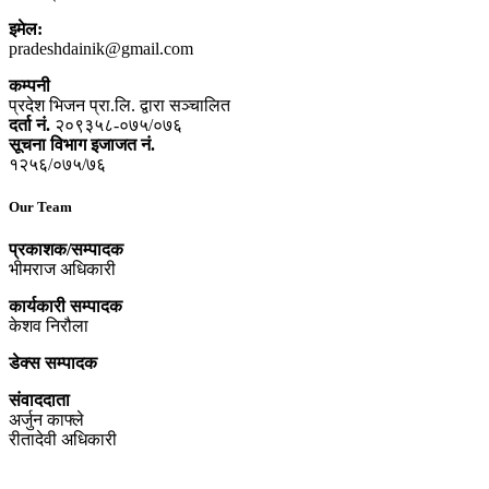
इमेल:
pradeshdainik@gmail.com
कम्पनी
प्रदेश भिजन प्रा.लि. द्वारा सञ्‍चालित
दर्ता नं.
२०९३५८-०७५/०७६
सूचना विभाग इजाजत नं.
१२५६/०७५/७६
Our Team
प्रकाशक/सम्पादक
भीमराज अधिकारी
कार्यकारी सम्पादक
केशव निरौला
डेक्स सम्पादक
संवाददाता
अर्जुन काफ्ले
रीतादेवी अधिकारी