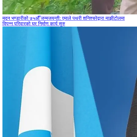
मदन भण्डारीको ७५औँ जन्मजयन्ती: एमाले पथरी शनिश्चरेद्वारा माझीटोलमा
विपन्न परिवारको घर निर्माण कार्य सुरु