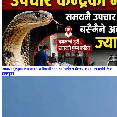
अकाल मृत्युको त्रासमा पथरीवासी : एउटा ‘सर्पदंश केन्द्र’का लागि वर्षौंदेखिको
हारगुहार