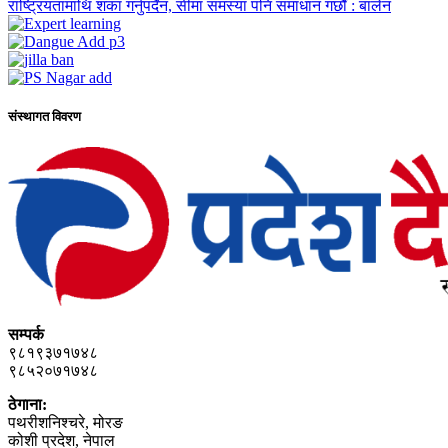
राष्ट्रियतामाथि शंका गर्नुपर्दैन, सीमा समस्या पनि समाधान गर्छौं : बालेन
संस्थागत विवरण
सम्पर्क
९८१९३७१७४८
९८५२०७१७४८
ठेगाना:
पथरीशनिश्‍चरे, मोरङ
कोशी प्रदेश, नेपाल