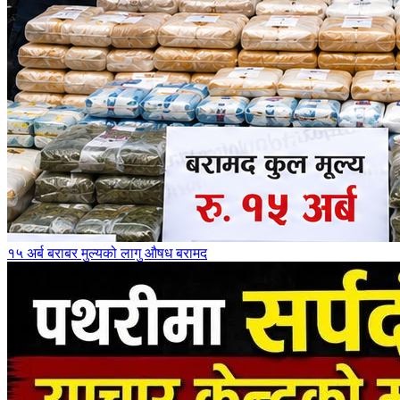
१५ अर्ब बराबर मुल्यको लागु औषध बरामद