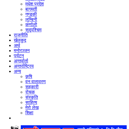
मधेश प्रदेश
बागमती
गण्डकी
लुम्बिनी
कर्णाली
सुदूपश्‍चिम
राजनीति
खेलकुद
अर्थ
मनोरञ्‍जन
पर्यटन
अन्तर्वार्ता
अन्तर्राष्‍ट्रिय
अन्य
कृषि
वन वातावरण
सहकारी
रोचक
संस्कृति
साहित्य
मेरो लेख
शिक्षा