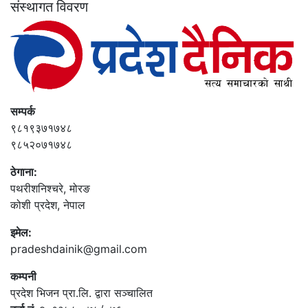
संस्थागत विवरण
सम्पर्क
९८१९३७१७४८
९८५२०७१७४८
ठेगाना:
पथरीशनिश्‍चरे, मोरङ
कोशी प्रदेश, नेपाल
इमेल:
pradeshdainik@gmail.com
कम्पनी
प्रदेश भिजन प्रा.लि. द्वारा सञ्‍चालित