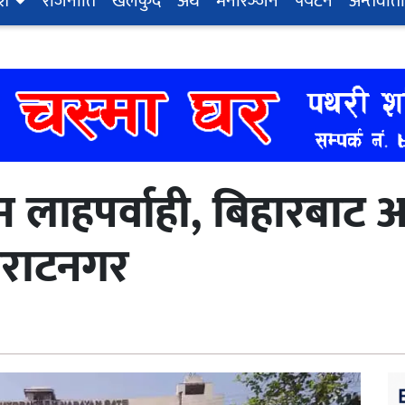
ेश
राजनीति
खेलकुद
अर्थ
मनोरञ्‍जन
पर्यटन
अन्तर्वार्ता
म लाहपर्वाही, बिहारबाट
बिराटनगर