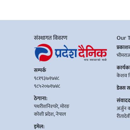
संस्थागत विवरण
Our 
प्रका
भीमरा
कार्यक
सम्पर्क
केशव न
९८१९३७१७४८
९८५२०७१७४८
डेक्स 
ठेगाना:
संवादद
पथरीशनिश्‍चरे, मोरङ
अर्जुन 
कोशी प्रदेश, नेपाल
रीतादे
इमेल: