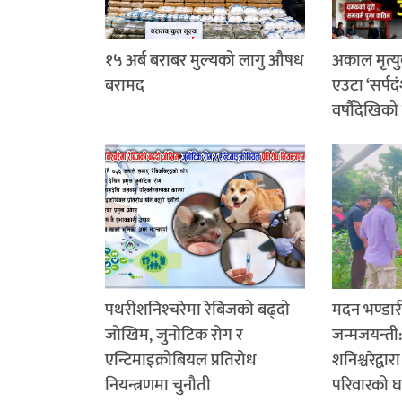
१५ अर्ब बराबर मुल्यको लागु औषध
अकाल मृत्यु
बरामद
एउटा ‘सर्पदं
वर्षौंदेखिको
पथरीशनिश्‍चरेमा रेबिजको बढ्दो
मदन भण्डा
जोखिम, जुनोटिक रोग र
जन्मजयन्ती
एन्टिमाइक्रोबियल प्रतिरोध
शनिश्चरेद्वा
नियन्त्रणमा चुनौती
परिवारको घर