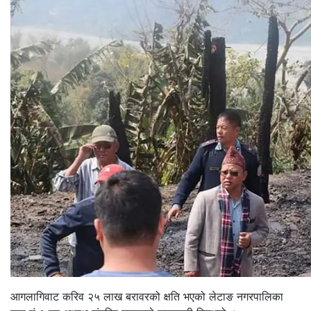
आगलागिवाट करिव २५ लाख बरावरको क्षति भएको लेटाङ नगरपालिका