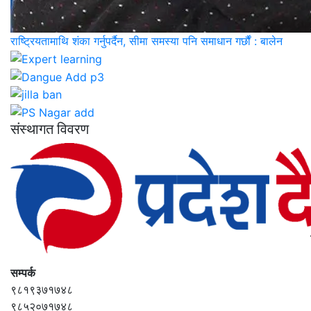
राष्ट्रियतामाथि शंका गर्नुपर्दैन, सीमा समस्या पनि समाधान गर्छौं : बालेन
संस्थागत विवरण
सम्पर्क
९८१९३७१७४८
९८५२०७१७४८