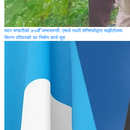
मदन भण्डारीको ७५औँ जन्मजयन्ती: एमाले पथरी शनिश्चरेद्वारा माझीटोलमा
विपन्न परिवारको घर निर्माण कार्य सुरु