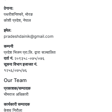
ठेगाना:
पथरीशनिश्‍चरे, मोरङ
कोशी प्रदेश, नेपाल
इमेल:
pradeshdainik@gmail.com
कम्पनी
प्रदेश भिजन प्रा.लि. द्वारा सञ्‍चालित
दर्ता नं.
२०९३५८-०७५/०७६
सूचना विभाग इजाजत नं.
१२५६/०७५/७६
Our Team
प्रकाशक/सम्पादक
भीमराज अधिकारी
कार्यकारी सम्पादक
केशव निरौला