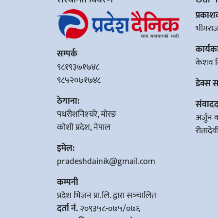
प्रका
भीमरा
कार्यक
सम्पर्क
केशव न
९८१९३७१७४८
९८५२०७१७४८
डेक्स 
ठेगाना:
संवादद
पथरीशनिश्‍चरे, मोरङ
अर्जुन 
कोशी प्रदेश, नेपाल
रीतादे
इमेल:
pradeshdainik@gmail.com
कम्पनी
प्रदेश भिजन प्रा.लि. द्वारा सञ्‍चालित
दर्ता नं.
२०९३५८-०७५/०७६