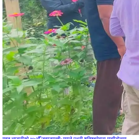
मदन भण्डारीको ७५औँ जन्मजयन्ती: एमाले पथरी शनिश्चरेद्वारा माझीटोलमा