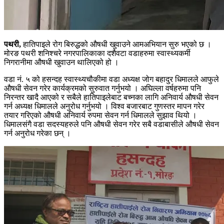
पथरी,
हातिपाइले रोग बिरुद्धको औषधी खुवाउने आमअभियान सुरु भएको छ ।
मोरङ पथरी शनिश्चरे नगरपालिकाका दशैवटा वडाहरुमा स्वास्थ्यकर्मी
निगरानीमा औषधी खुवाउन थालिएको हो ।
वडा नं. ५ को हसन्दह स्वास्थ्यचौकीमा वडा अध्यक्ष जोग बहादुर धिमालले आफुले
औषधी सेवन गरेर कार्यक्रमको सुरुवात गर्नुभयो । अघिल्ला वर्षहरुमा पनि
निरन्तर खादै आएको र सबैले हातिपाइलेबाट बच्नका लागि अनिवार्य औषधी सेवन
गर्न अध्यक्ष धिमालले अनुरोध गर्नुभयो । विश्व बजारबाट गुणस्तर मापन गरेर
तयार गरिएको औषधी अनिवार्य रुपमा सेवन गर्न धिमालले सुझाव थियो ।
धिमालसंगै वडा सदस्यहरुले पनि औषधी सेवन गरेर सबै वडाबासीले औषधी सेवन
गर्न अनुरोध गरेका छन् ।