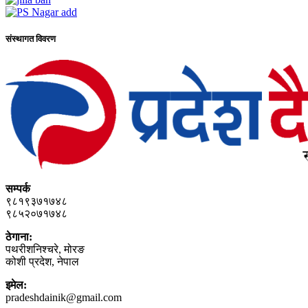
संस्थागत विवरण
सम्पर्क
९८१९३७१७४८
९८५२०७१७४८
ठेगाना:
पथरीशनिश्‍चरे, मोरङ
कोशी प्रदेश, नेपाल
इमेल:
pradeshdainik@gmail.com