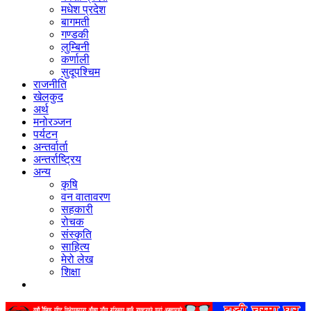
मधेश प्रदेश
बागमती
गण्डकी
लुम्बिनी
कर्णाली
सुदूपश्‍चिम
राजनीति
खेलकुद
अर्थ
मनोरञ्‍जन
पर्यटन
अन्तर्वार्ता
अन्तर्राष्‍ट्रिय
अन्य
कृषि
वन वातावरण
सहकारी
रोचक
संस्कृति
साहित्य
मेरो लेख
शिक्षा