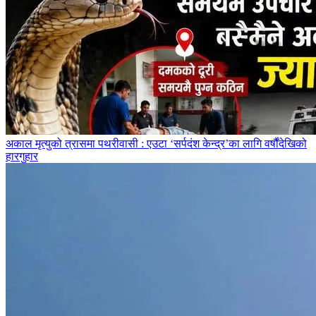
अकाल मृत्युको त्रासमा पथरीवासी : एउटा ‘सर्पदंश केन्द्र’का लागि वर्षौंदेखिको
हारगुहार