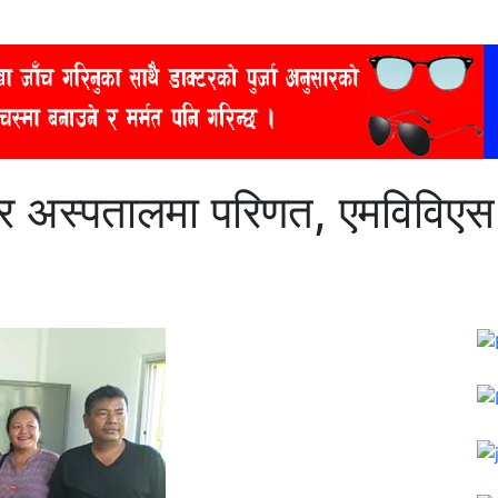
गर अस्पतालमा परिणत, एमविविएस 