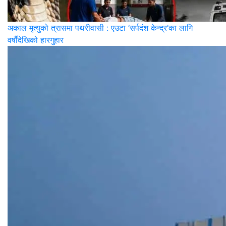
अकाल मृत्युको त्रासमा पथरीवासी : एउटा ‘सर्पदंश केन्द्र’का लागि
वर्षौंदेखिको हारगुहार