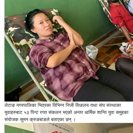
लेटाङ नगरपालिका भित्रका विभिन्न निजी विधालय तथा संघ संस्थाका
युवाहरुबाट ५३ पिन्ट रगत संकलन भएको अन्तर धार्मिक शान्ति युवा समुहका
संयोजक सुमन क्रुङबाङले बताएका छन् ।