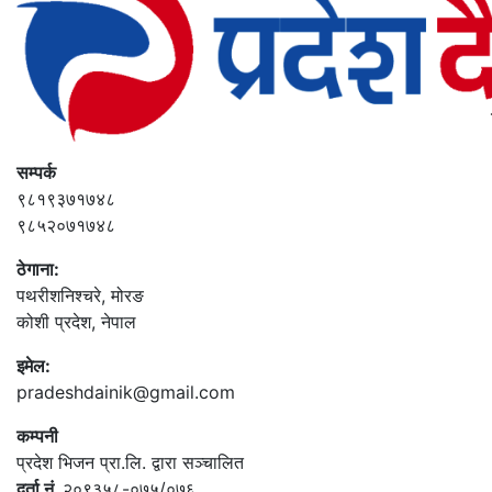
सम्पर्क
९८१९३७१७४८
९८५२०७१७४८
ठेगाना:
पथरीशनिश्‍चरे, मोरङ
कोशी प्रदेश, नेपाल
इमेल:
pradeshdainik@gmail.com
कम्पनी
प्रदेश भिजन प्रा.लि. द्वारा सञ्‍चालित
दर्ता नं.
२०९३५८-०७५/०७६