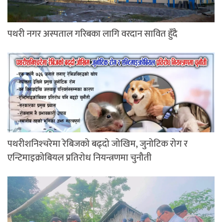
पथरी नगर अस्पताल गरिबका लागि वरदान सावित हुँदै
पथरीशनिश्‍चरेमा रेबिजको बढ्दो जोखिम, जुनोटिक रोग र
एन्टिमाइक्रोबियल प्रतिरोध नियन्त्रणमा चुनौती