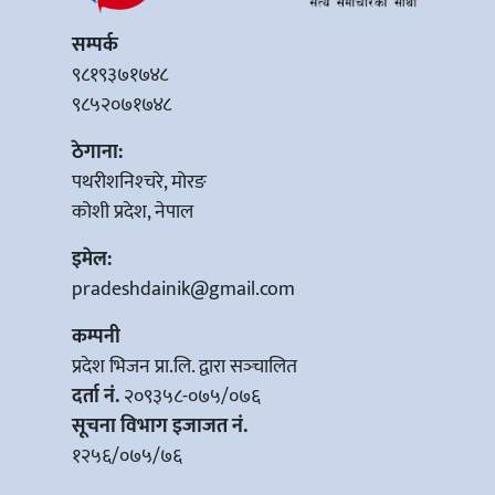
सम्पर्क
९८१९३७१७४८
९८५२०७१७४८
ठेगाना:
पथरीशनिश्‍चरे, मोरङ
कोशी प्रदेश, नेपाल
इमेल:
pradeshdainik@gmail.com
कम्पनी
प्रदेश भिजन प्रा.लि. द्वारा सञ्‍चालित
दर्ता नं.
२०९३५८-०७५/०७६
सूचना विभाग इजाजत नं.
१२५६/०७५/७६