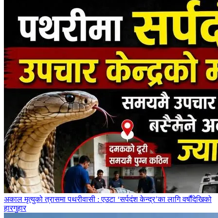
अकाल मृत्युको त्रासमा पथरीवासी : एउटा ‘सर्पदंश केन्द्र’का लागि वर्षौंदेखिको
हारगुहार