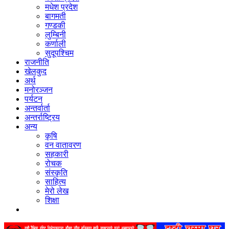
मधेश प्रदेश
बागमती
गण्डकी
लुम्बिनी
कर्णाली
सुदूपश्‍चिम
राजनीति
खेलकुद
अर्थ
मनोरञ्‍जन
पर्यटन
अन्तर्वार्ता
अन्तर्राष्‍ट्रिय
अन्य
कृषि
वन वातावरण
सहकारी
रोचक
संस्कृति
साहित्य
मेरो लेख
शिक्षा