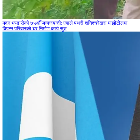
मदन भण्डारीको ७५औँ जन्मजयन्ती: एमाले पथरी शनिश्चरेद्वारा माझीटोलमा
विपन्न परिवारको घर निर्माण कार्य सुरु