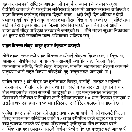
गृह मन्त्रालयको राष्ट्रिय आपतकालीन कार्य सञ्चालन केन्द्रका प्रमुख
वेदनिधि खनालले ती घरधुरीका मानिसलाई अस्थायी आश्रयस्थलमा राखिएको र
राहत वितरण कार्यलाई तीव्रता दिएको बताए। अझै केही दिन आंशिक र केही
स्थानमा बढी वर्षा हुने अनुमान जल तथा मौसम विज्ञान विभागको छ । अहिलेसम्म
बाढी पहिरो र डुबानबाट ३२ जिल्ला प्रभावित भएको छ । बेपत्ताको खोजी र
राहत कार्य तीव्र पारिएको सरकारले जनाएको छ । तीनै तहका सुरक्षा निकायका
४१ हजार बढी जनशक्ति उक्त अभियानमा सक्रिय छन् ।
राहत वितरण तीव्र, बाह्र हजार त्रिपाल पठाइयो
तीनै तहका सरकारले राहत वितरण कार्यलाई तीव्रता दिएका छन् । त्रिपाल,
खाद्यान्न, औषधिजस्ता अत्यावश्यक सामग्री स्थानीय तह, जिल्ला विपद्
व्यवस्थापन समिति, निजी क्षेत्र, रेडक्रस, मानवीय सहायताका क्षेत्रमा काम गर्ने
सङ्घसंस्थाले राहत वितरण गरिरहेको गृह मन्त्रालयले जनाएको छ ।
प्रदेश नम्बर ३ को गोदाम घर हेटौंडाबाट सिरहा, सर्लाही, रौतहट र महोत्तरी
जिल्लाका लागि तीन–तीन हजार थानका दरले १२ हजार वटा त्रिपाल र चार
रोल म्याटसहित राहत सामग्री पठाइएको छ । गृह मन्त्रालयले ललितपुर
जिल्लाको गोटीखेल र गिम्दीका लागि हेलिकप्टरबाट ४० थान त्रिपाल पठाएको र
तराईमा थप एक हजार १०० थान त्रिपाल र जेनेरेटर पठाएको जनाएको छ ।
प्रदेश नम्बर २ को सरकारले उद्धार तथा राहतमा खर्च गर्ने गरी आठवटै जिल्ला
विपद् व्यवस्थापन समितिका लागि १० लाख रुपैयाँका दरले उद्धार तथा राहत
खर्च उपलब्ध गराउने एवं मृतक परिवारलाई प्रतिमृतक तीन लाखका दरले
आर्थिक सहायता उपलब्ध गराउने निर्णय गरेको समेत गृह मन्त्रालयले जानकारी