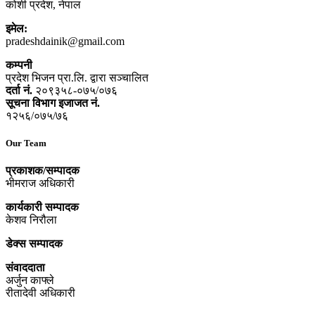
कोशी प्रदेश, नेपाल
इमेल:
pradeshdainik@gmail.com
कम्पनी
प्रदेश भिजन प्रा.लि. द्वारा सञ्‍चालित
दर्ता नं.
२०९३५८-०७५/०७६
सूचना विभाग इजाजत नं.
१२५६/०७५/७६
Our Team
प्रकाशक/सम्पादक
भीमराज अधिकारी
कार्यकारी सम्पादक
केशव निरौला
डेक्स सम्पादक
संवाददाता
अर्जुन काफ्ले
रीतादेवी अधिकारी