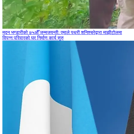
मदन भण्डारीको ७५औँ जन्मजयन्ती: एमाले पथरी शनिश्चरेद्वारा माझीटोलमा
विपन्न परिवारको घर निर्माण कार्य सुरु