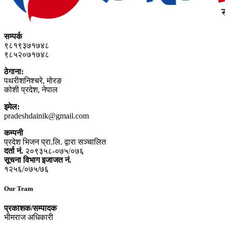
सम्पर्क
९८१९३७१७४८
९८५२०७१७४८
ठेगाना:
पथरीशनिश्‍चरे, मोरङ
कोशी प्रदेश, नेपाल
इमेल:
pradeshdainik@gmail.com
कम्पनी
प्रदेश भिजन प्रा.लि. द्वारा सञ्‍चालित
दर्ता नं.
२०९३५८-०७५/०७६
सूचना विभाग इजाजत नं.
१२५६/०७५/७६
Our Team
प्रकाशक/सम्पादक
भीमराज अधिकारी