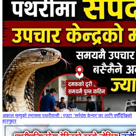
अकाल मृत्युको त्रासमा पथरीवासी : एउटा ‘सर्पदंश केन्द्र’का लागि वर्षौंदेखिको
हारगुहार