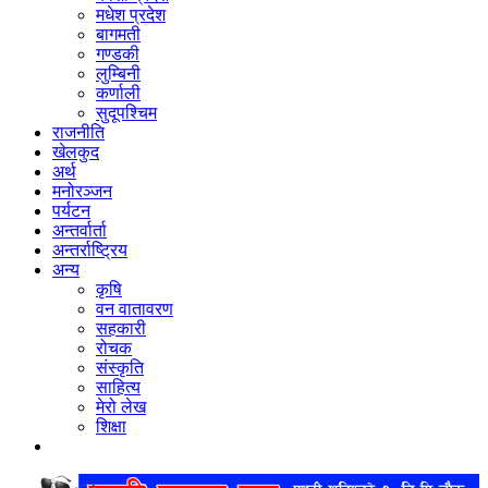
मधेश प्रदेश
बागमती
गण्डकी
लुम्बिनी
कर्णाली
सुदूपश्‍चिम
राजनीति
खेलकुद
अर्थ
मनोरञ्‍जन
पर्यटन
अन्तर्वार्ता
अन्तर्राष्‍ट्रिय
अन्य
कृषि
वन वातावरण
सहकारी
रोचक
संस्कृति
साहित्य
मेरो लेख
शिक्षा