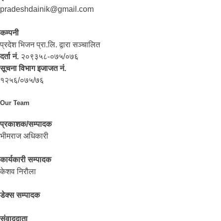
pradeshdainik@gmail.com
कम्पनी
प्रदेश भिजन प्रा.लि. द्वारा सञ्‍चालित
दर्ता नं.
२०९३५८-०७५/०७६
सूचना विभाग इजाजत नं.
१२५६/०७५/७६
Our Team
प्रकाशक/सम्पादक
भीमराज अधिकारी
कार्यकारी सम्पादक
केशव निरौला
डेक्स सम्पादक
संवाददाता