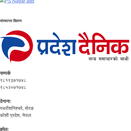
संस्थागत विवरण
सम्पर्क
९८१९३७१७४८
९८५२०७१७४८
ठेगाना:
पथरीशनिश्‍चरे, मोरङ
कोशी प्रदेश, नेपाल
इमेल: