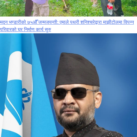
मदन भण्डारीको ७५औँ जन्मजयन्ती: एमाले पथरी शनिश्चरेद्वारा माझीटोलमा विपन्न
परिवारको घर निर्माण कार्य सुरु