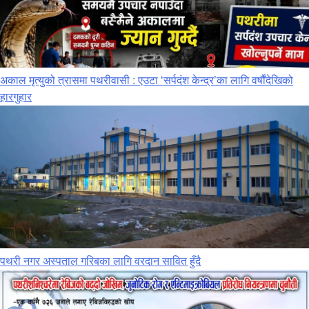
अकाल मृत्युको त्रासमा पथरीवासी : एउटा ‘सर्पदंश केन्द्र’का लागि वर्षौंदेखिको
हारगुहार
पथरी नगर अस्पताल गरिबका लागि वरदान सावित हुँदै