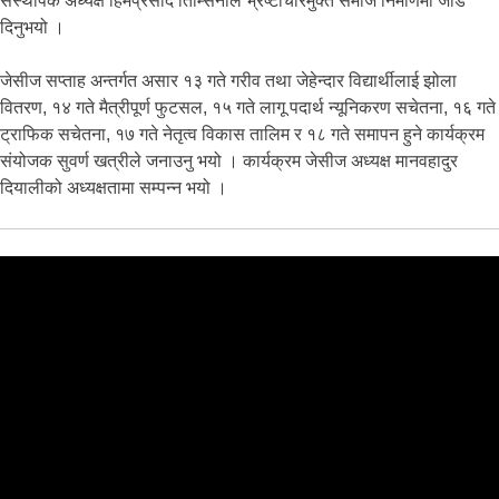
संस्थापक अध्यक्ष हिमप्रसाद तिम्सिनाले भ्रष्टाचारमुक्त समाज निर्माणमा जोड
दिनुभयो ।
जेसीज सप्ताह अन्तर्गत असार १३ गते गरीव तथा जेहेन्दार विद्यार्थीलाई झोला
वितरण, १४ गते मैत्रीपूर्ण फुटसल, १५ गते लागू पदार्थ न्यूनिकरण सचेतना, १६ गते
ट्राफिक सचेतना, १७ गते नेतृत्व विकास तालिम र १८ गते समापन हुने कार्यक्रम
संयोजक सुवर्ण खत्रीले जनाउनु भयो । कार्यक्रम जेसीज अध्यक्ष मानवहादुर
दियालीको अध्यक्षतामा सम्पन्न भयो ।