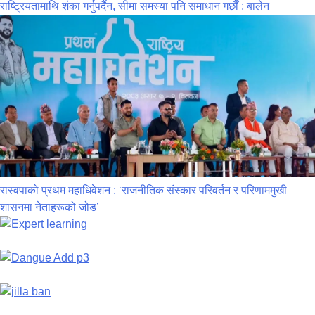
राष्ट्रियतामाथि शंका गर्नुपर्दैन, सीमा समस्या पनि समाधान गर्छौं : बालेन
रास्वपाको प्रथम महाधिवेशन : ‘राजनीतिक संस्कार परिवर्तन र परिणाममुखी
शासनमा नेताहरूको जोड’