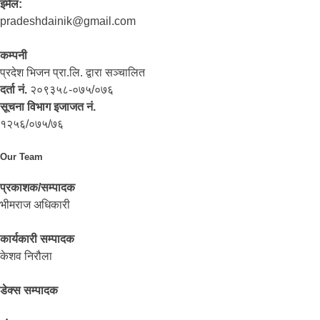
इमेल:
pradeshdainik@gmail.com
कम्पनी
प्रदेश भिजन प्रा.लि. द्वारा सञ्‍चालित
दर्ता नं.
२०९३५८-०७५/०७६
सूचना विभाग इजाजत नं.
१२५६/०७५/७६
Our Team
प्रकाशक/सम्पादक
भीमराज अधिकारी
कार्यकारी सम्पादक
केशव निरौला
डेक्स सम्पादक