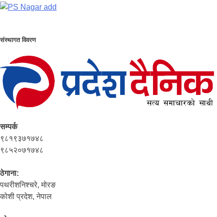
संस्थागत विवरण
सम्पर्क
९८१९३७१७४८
९८५२०७१७४८
ठेगाना:
पथरीशनिश्‍चरे, मोरङ
कोशी प्रदेश, नेपाल