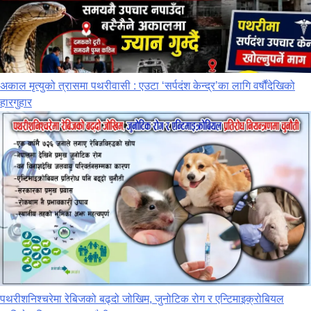
अकाल मृत्युको त्रासमा पथरीवासी : एउटा ‘सर्पदंश केन्द्र’का लागि वर्षौंदेखिको
हारगुहार
पथरीशनिश्‍चरेमा रेबिजको बढ्दो जोखिम, जुनोटिक रोग र एन्टिमाइक्रोबियल