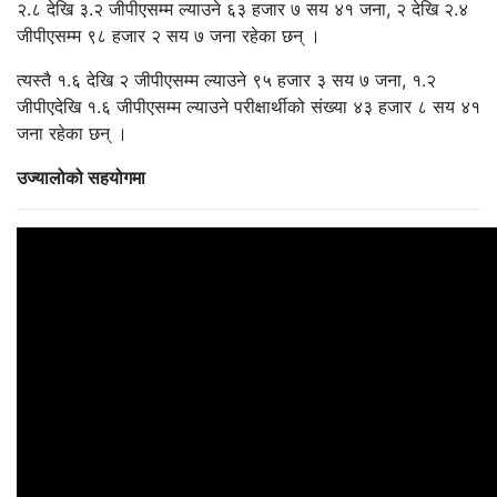
२.८ देखि ३.२ जीपीएसम्म ल्याउने ६३ हजार ७ सय ४१ जना, २ देखि २.४
जीपीएसम्म ९८ हजार २ सय ७ जना रहेका छन् ।
त्यस्तै १.६ देखि २ जीपीएसम्म ल्याउने ९५ हजार ३ सय ७ जना, १.२
जीपीएदेखि १.६ जीपीएसम्म ल्याउने परीक्षार्थीको संख्या ४३ हजार ८ सय ४१
जना रहेका छन् ।
उज्यालोको सहयोगमा