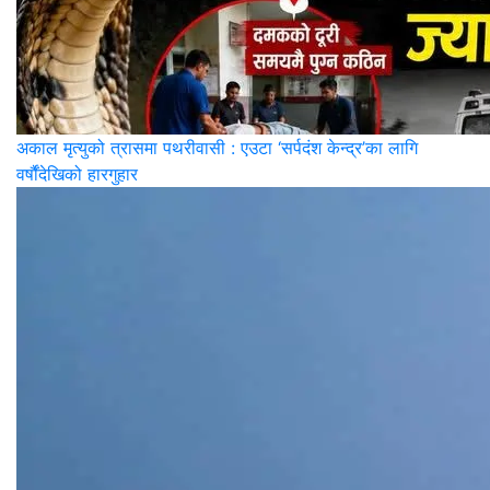
अकाल मृत्युको त्रासमा पथरीवासी : एउटा ‘सर्पदंश केन्द्र’का लागि
वर्षौंदेखिको हारगुहार