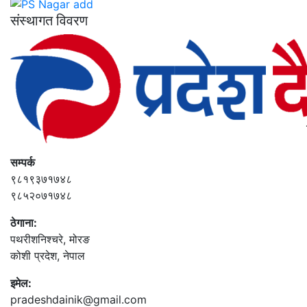
संस्थागत विवरण
सम्पर्क
९८१९३७१७४८
९८५२०७१७४८
ठेगाना:
पथरीशनिश्‍चरे, मोरङ
कोशी प्रदेश, नेपाल
इमेल:
pradeshdainik@gmail.com